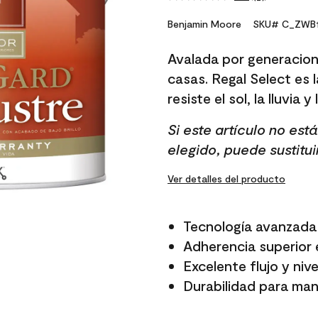
Read
4
Reviews.
Benjamin Moore
SKU# C_ZWB1
Same
page
Avalada por generacion
link.
casas. Regal Select es l
resiste el sol, la lluvia y
Si este artículo no es
elegido, puede sustitui
Ver detalles del producto
Tecnología avanzada 
Adherencia superior e
Excelente flujo y niv
Durabilidad para mant