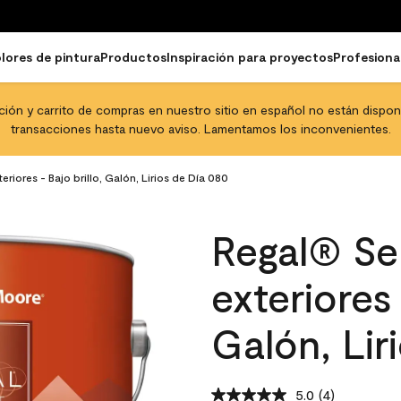
lores de pintura
Productos
Inspiración para proyectos
Profesiona
pción y carrito de compras en nuestro sitio en español no están disponib
transacciones hasta nuevo aviso. Lamentamos los inconvenientes.
riores - Bajo brillo, Galón, Lirios de Día 080
Regal® Sel
exteriores 
Galón, Lir
5.0
(4)