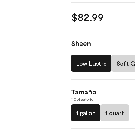
$82.99
Sheen
Low Lustre
Soft G
Tamaño
* Obligatorio
1 gallon
1 quart