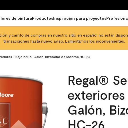
lores de pintura
Productos
Inspiración para proyectos
Profesiona
pción y carrito de compras en nuestro sitio en español no están disponib
transacciones hasta nuevo aviso. Lamentamos los inconvenientes.
teriores - Bajo brillo, Galón, Bizcocho de Monroe HC-26
Regal® Sel
exteriores 
Galón, Bi
HC-26