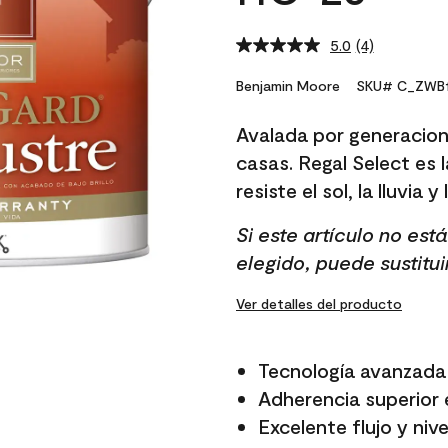
5.0
(4)
Read
4
Reviews.
Benjamin Moore
SKU# C_ZWB1
Same
page
Avalada por generacion
link.
casas. Regal Select es l
resiste el sol, la lluvia y
Si este artículo no es
elegido, puede sustitui
Ver detalles del producto
Tecnología avanzada 
Adherencia superior e
Excelente flujo y niv