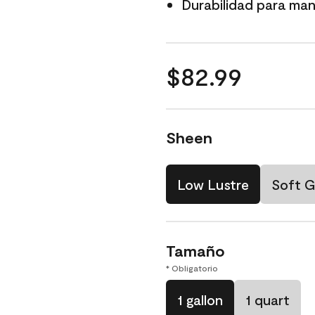
Durabilidad para mant
$82.99
Sheen
Low Lustre
Soft G
Tamaño
* Obligatorio
1 gallon
1 quart