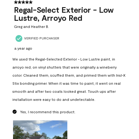
4
5 out of 5 stars.
Reviews
Regal-Select Exterior - Low
.
Lustre, Arroyo Red
Greg and Heather B.
VERIFIED PURCHASER
a year ago
We used the Regal-Selected Exterior - Low Lustre paint, in
arroyo red, on vinyl shutters that were originally a wineberry
color. Cleaned them, scuffed them, and primed them with Insl-X
Stix bonding primer. When it was time to paint, it went on real
smooth and after two coats looked great. Touch ups after
installation were easy to do and undetectable.
Yes, I recommend this product.