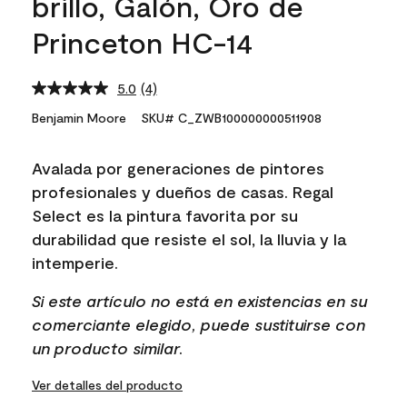
brillo, Galón, Oro de
Princeton HC-14
5.0
(4)
Read
4
Benjamin Moore
SKU# C_ZWB100000000511908
Reviews.
Same
page
Avalada por generaciones de pintores
link.
profesionales y dueños de casas. Regal
Select es la pintura favorita por su
durabilidad que resiste el sol, la lluvia y la
intemperie.
Si este artículo no está en existencias en su
comerciante elegido, puede sustituirse con
un producto similar.
Ver detalles del producto