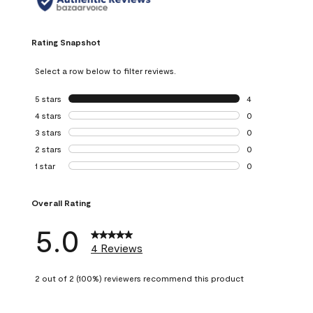
Rating Snapshot
Select a row below to filter reviews.
5 stars
stars
4
4 reviews with 5 
4 stars
stars
0
0 reviews with 4 
3 stars
stars
0
0 reviews with 3 
2 stars
stars
0
0 reviews with 2 
1 star
stars
0
0 reviews with 1 s
Overall Rating
5.0
4 Reviews
2 out of 2 (100%) reviewers recommend this product