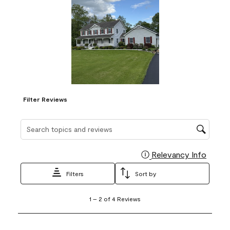
Filter Reviews
Search topics and reviews search region
Relevancy Info
Display
Filters
Sort by
1
1
–
2 of 4
Reviews
to
2
of