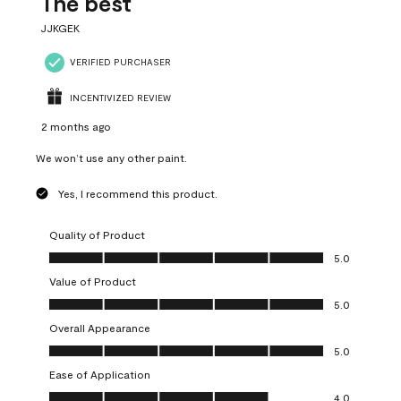
The best
JJKGEK
VERIFIED PURCHASER
INCENTIVIZED REVIEW
2 months ago
We won’t use any other paint.
Yes, I recommend this product.
Quality of Product
Quality of Product, 5.0 out of 5
5.0
Value of Product
Value of Product, 5.0 out of 5
5.0
Overall Appearance
Overall Appearance, 5.0 out of 5
5.0
Ease of Application
Ease of Application, 4.0 out of 5
4.0