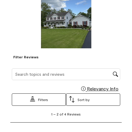
Filter Reviews
Search topics and reviews search region
Relevancy Info
Display
Filters
Sort by
1
1
–
2 of 4
Reviews
to
2
of