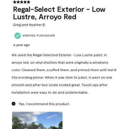
4
5 out of 5 stars.
Reviews
Regal-Select Exterior - Low
.
Lustre, Arroyo Red
Greg and Heather B.
VERIFIED PURCHASER
a year ago
We used the Regal-Selected Exterior - Low Lustre paint, in
arroyo red, on vinyl shutters that were originally a wineberry
color. Cleaned them, scuffed them, and primed them with Insl-X
Stix bonding primer. When it was time to paint, it went on real
smooth and after two coats looked great. Touch ups after
installation were easy to do and undetectable.
Yes, I recommend this product.