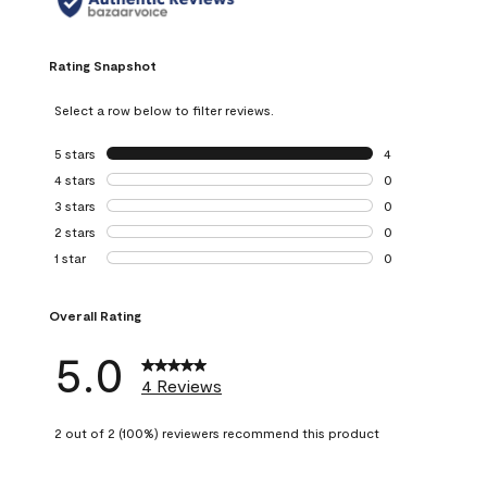
Rating Snapshot
Select a row below to filter reviews.
5 stars
stars
4
4 reviews with 5 
4 stars
stars
0
0 reviews with 4 
3 stars
stars
0
0 reviews with 3 
2 stars
stars
0
0 reviews with 2 
1 star
stars
0
0 reviews with 1 s
Overall Rating
5.0
4 Reviews
2 out of 2 (100%) reviewers recommend this product