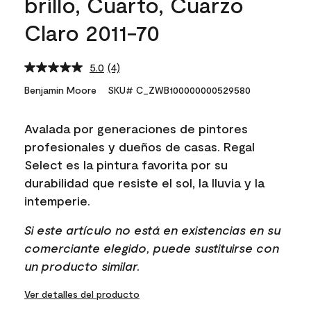
brillo, Cuarto, Cuarzo
Claro 2011-70
5.0
(4)
Read
4
Benjamin Moore
SKU# C_ZWB100000000529580
Reviews.
Same
page
Avalada por generaciones de pintores
link.
profesionales y dueños de casas. Regal
Select es la pintura favorita por su
durabilidad que resiste el sol, la lluvia y la
intemperie.
Si este artículo no está en existencias en su
comerciante elegido, puede sustituirse con
un producto similar.
Ver detalles del producto