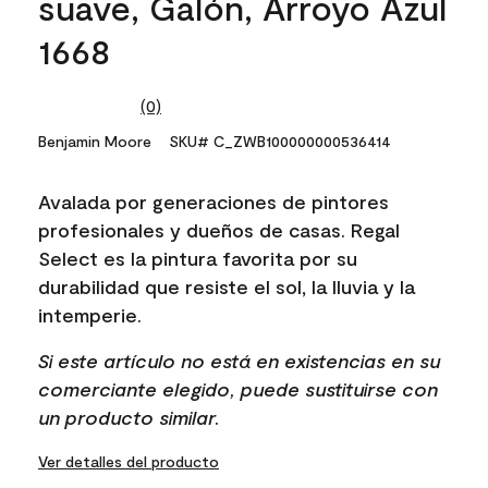
suave, Galón, Arroyo Azul
1668
(0)
No
rating
Benjamin Moore
SKU# C_ZWB100000000536414
value.
Same
page
Avalada por generaciones de pintores
link.
profesionales y dueños de casas. Regal
Select es la pintura favorita por su
durabilidad que resiste el sol, la lluvia y la
intemperie.
Si este artículo no está en existencias en su
comerciante elegido, puede sustituirse con
un producto similar.
Ver detalles del producto