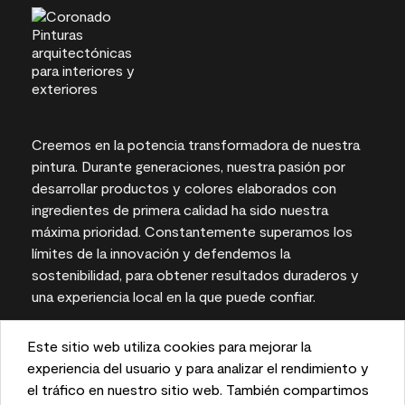
Creemos en la potencia transformadora de nuestra
pintura. Durante generaciones, nuestra pasión por
desarrollar productos y colores elaborados con
ingredientes de primera calidad ha sido nuestra
máxima prioridad. Constantemente superamos los
límites de la innovación y defendemos la
sostenibilidad, para obtener resultados duraderos y
una experiencia local en la que puede confiar.
Este sitio web utiliza cookies para mejorar la
This website uses cookies to enhance user experience
experiencia del usuario y para analizar el rendimiento y
Las representaciones del color en pantallas e
and to analyze performance and traffic on our website.
el tráfico en nuestro sitio web. También compartimos
impresas pueden variar con respecto a los colores