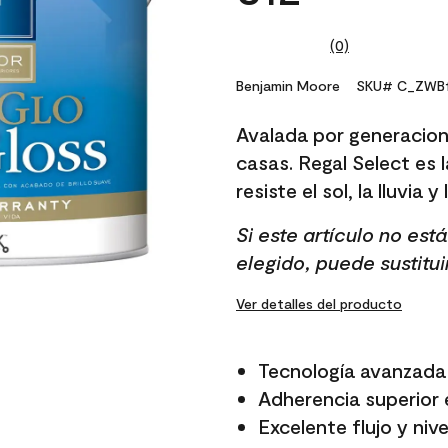
(0)
No
rating
value.
Benjamin Moore
SKU# C_ZWB1
Same
page
Avalada por generacion
link.
casas. Regal Select es l
resiste el sol, la lluvia y
Si este artículo no es
elegido, puede sustitui
Ver detalles del producto
Tecnología avanzada 
Adherencia superior e
Excelente flujo y niv