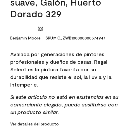
suave, Galón, Huerto
Dorado 329
(0)
No
rating
Benjamin Moore
SKU# C_ZWB100000000574947
value.
Same
page
Avalada por generaciones de pintores
link.
profesionales y dueños de casas. Regal
Select es la pintura favorita por su
durabilidad que resiste el sol, la lluvia y la
intemperie.
Si este artículo no está en existencias en su
comerciante elegido, puede sustituirse con
un producto similar.
Ver detalles del producto