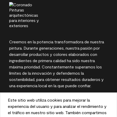
Creemos en la potencia transformadora de nuestra
pintura. Durante generaciones, nuestra pasión por
desarrollar productos y colores elaborados con
ingredientes de primera calidad ha sido nuestra
máxima prioridad. Constantemente superamos los
límites de la innovación y defendemos la
sostenibilidad, para obtener resultados duraderos y
una experiencia local en la que puede confiar.
Este sitio web utiliza cookies para mejorar la
This website uses cookies to enhance user experience
experiencia del usuario y para analizar el rendimiento y
Las representaciones del color en pantallas e
and to analyze performance and traffic on our website.
el tráfico en nuestro sitio web. También compartimos
impresas pueden variar con respecto a los colores