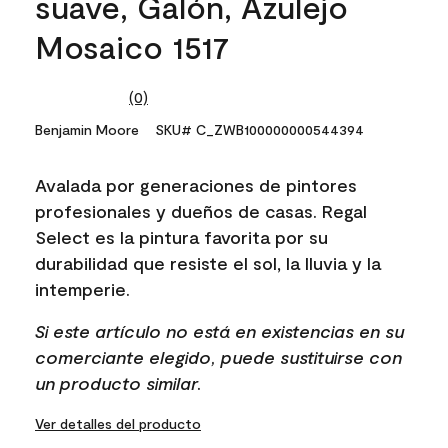
suave, Galón, Azulejo
Mosaico 1517
(0)
No
rating
Benjamin Moore
SKU# C_ZWB100000000544394
value.
Same
page
Avalada por generaciones de pintores
link.
profesionales y dueños de casas. Regal
Select es la pintura favorita por su
durabilidad que resiste el sol, la lluvia y la
intemperie.
Si este artículo no está en existencias en su
comerciante elegido, puede sustituirse con
un producto similar.
Ver detalles del producto