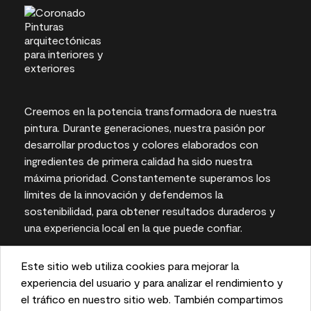
Creemos en la potencia transformadora de nuestra
pintura. Durante generaciones, nuestra pasión por
desarrollar productos y colores elaborados con
ingredientes de primera calidad ha sido nuestra
máxima prioridad. Constantemente superamos los
límites de la innovación y defendemos la
sostenibilidad, para obtener resultados duraderos y
una experiencia local en la que puede confiar.
Este sitio web utiliza cookies para mejorar la
This website uses cookies to enhance user experience
experiencia del usuario y para analizar el rendimiento y
Las representaciones del color en pantallas e
and to analyze performance and traffic on our website.
el tráfico en nuestro sitio web. También compartimos
impresas pueden variar con respecto a los colores