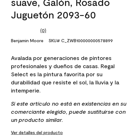
suave, Galón, Rosado
Juguetón 2093-60
(0)
No
rating
Benjamin Moore
SKU# C_ZWB100000000578899
value.
Same
page
Avalada por generaciones de pintores
link.
profesionales y dueños de casas. Regal
Select es la pintura favorita por su
durabilidad que resiste el sol, la lluvia y la
intemperie.
Si este artículo no está en existencias en su
comerciante elegido, puede sustituirse con
un producto similar.
Ver detalles del producto