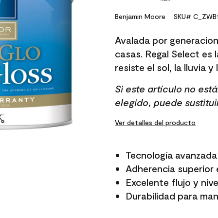
No
rating
value.
Benjamin Moore
SKU# C_ZWB1
Same
page
Avalada por generacion
link.
casas. Regal Select es l
resiste el sol, la lluvia y
Si este artículo no es
elegido, puede sustitui
Ver detalles del producto
Tecnología avanzada 
Adherencia superior e
Excelente flujo y niv
Durabilidad para mant