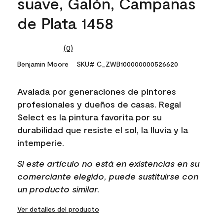
suave, Galón, Campanas
de Plata 1458
(0)
No
rating
Benjamin Moore
SKU# C_ZWB100000000526620
value.
Same
page
Avalada por generaciones de pintores
link.
profesionales y dueños de casas. Regal
Select es la pintura favorita por su
durabilidad que resiste el sol, la lluvia y la
intemperie.
Si este artículo no está en existencias en su
comerciante elegido, puede sustituirse con
un producto similar.
Ver detalles del producto