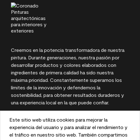
Creemos en la potencia transformadora de nuestra
pintura. Durante generaciones, nuestra pasión por
desarrollar productos y colores elaborados con
ingredientes de primera calidad ha sido nuestra
máxima prioridad. Constantemente superamos los
límites de la innovación y defendemos la
sostenibilidad, para obtener resultados duraderos y
una experiencia local en la que puede confiar.
Este sitio web utiliza cookies para mejorar la
This website uses cookies to enhance user experience
experiencia del usuario y para analizar el rendimiento y
Las representaciones del color en pantallas e
and to analyze performance and traffic on our website.
el tráfico en nuestro sitio web. También compartimos
impresas pueden variar con respecto a los colores