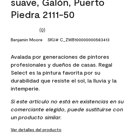
suave, Galón, Puerto
Piedra 2111-50
(0)
No
rating
Benjamin Moore
SKU# C_ZWB100000000583413
value.
Same
page
Avalada por generaciones de pintores
link.
profesionales y dueños de casas. Regal
Select es la pintura favorita por su
durabilidad que resiste el sol, la lluvia y la
intemperie.
Si este artículo no está en existencias en su
comerciante elegido, puede sustituirse con
un producto similar.
Ver detalles del producto