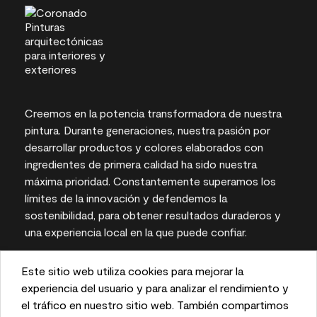
Creemos en la potencia transformadora de nuestra
pintura. Durante generaciones, nuestra pasión por
desarrollar productos y colores elaborados con
ingredientes de primera calidad ha sido nuestra
máxima prioridad. Constantemente superamos los
límites de la innovación y defendemos la
sostenibilidad, para obtener resultados duraderos y
una experiencia local en la que puede confiar.
Este sitio web utiliza cookies para mejorar la
This website uses cookies to enhance user experience
experiencia del usuario y para analizar el rendimiento y
Las representaciones del color en pantallas e
and to analyze performance and traffic on our website.
el tráfico en nuestro sitio web. También compartimos
impresas pueden variar con respecto a los colores