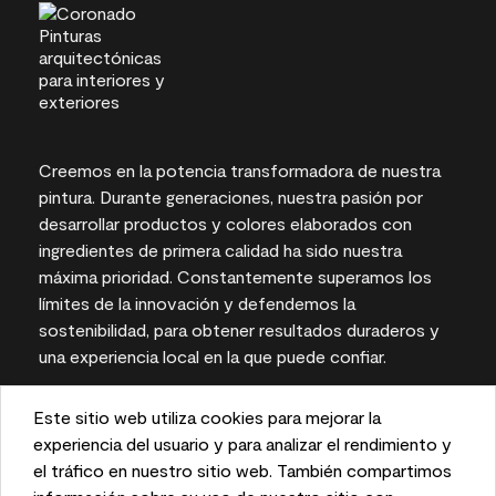
Creemos en la potencia transformadora de nuestra
pintura. Durante generaciones, nuestra pasión por
desarrollar productos y colores elaborados con
ingredientes de primera calidad ha sido nuestra
máxima prioridad. Constantemente superamos los
límites de la innovación y defendemos la
sostenibilidad, para obtener resultados duraderos y
una experiencia local en la que puede confiar.
Este sitio web utiliza cookies para mejorar la
This website uses cookies to enhance user experience
experiencia del usuario y para analizar el rendimiento y
Las representaciones del color en pantallas e
and to analyze performance and traffic on our website.
el tráfico en nuestro sitio web. También compartimos
impresas pueden variar con respecto a los colores