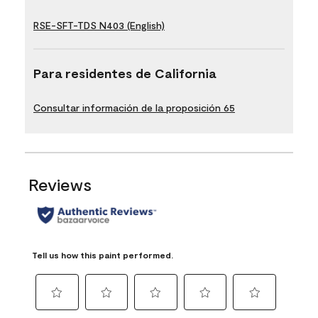
RSE-SFT-TDS N403 (English)
Para residentes de California
Consultar información de la proposición 65
Reviews
Tell us how this paint performed.
Select
Select
Select
Select
Select