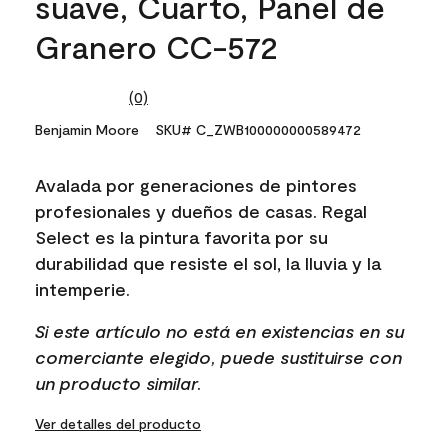
suave, Cuarto, Panel de
Granero CC-572
(0)
No
rating
Benjamin Moore
SKU# C_ZWB100000000589472
value.
Same
page
Avalada por generaciones de pintores
link.
profesionales y dueños de casas. Regal
Select es la pintura favorita por su
durabilidad que resiste el sol, la lluvia y la
intemperie.
Si este artículo no está en existencias en su
comerciante elegido, puede sustituirse con
un producto similar.
Ver detalles del producto