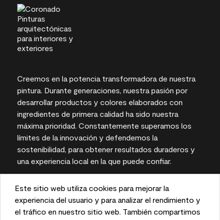
Creemos en la potencia transformadora de nuestra
pintura. Durante generaciones, nuestra pasión por
desarrollar productos y colores elaborados con
ingredientes de primera calidad ha sido nuestra
máxima prioridad. Constantemente superamos los
límites de la innovación y defendemos la
sostenibilidad, para obtener resultados duraderos y
una experiencia local en la que puede confiar.
Este sitio web utiliza cookies para mejorar la
This website uses cookies to enhance user experience
experiencia del usuario y para analizar el rendimiento y
Las representaciones del color en pantallas e
and to analyze performance and traffic on our website.
el tráfico en nuestro sitio web. También compartimos
impresas pueden variar con respecto a los colores