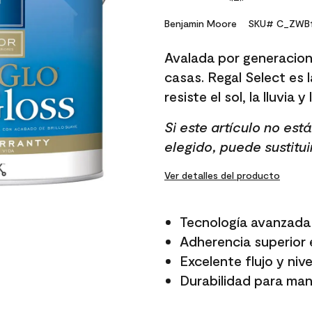
No
rating
value.
Benjamin Moore
SKU# C_ZWB1
Same
page
Avalada por generacion
link.
casas. Regal Select es l
resiste el sol, la lluvia y
Si este artículo no es
elegido, puede sustitui
Ver detalles del producto
Tecnología avanzada 
Adherencia superior e
Excelente flujo y niv
Durabilidad para mant