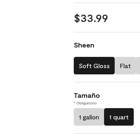
$33.99
Sheen
Soft Gloss
Flat
Tamaño
* Obligatorio
1 gallon
1 quart