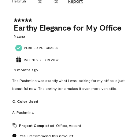
Report
Helpful?
(
0
)
(
0
)
5 out of 5 stars.
Earthy Elegance for My Office
Naana
VERIFIED PURCHASER
INCENTIVIZED REVIEW
3 months ago
The Pashmina was exactly what I was looking for my office is just
beautiful now. The earthy tone makes it even more versatile.
Q:
Color Used
A:
Pashmina
Project Completed
Office, Accent
Yes, I recommend this product.