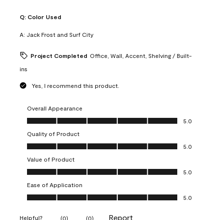
Q:
Color Used
A:
Jack Frost and Surf City
Project Completed
Office, Wall, Accent, Shelving / Built-
ins
Yes, I recommend this product.
Overall Appearance
Overall Appearance, 5.0 out of 5
5.0
Quality of Product
Quality of Product, 5.0 out of 5
5.0
Value of Product
Value of Product, 5.0 out of 5
5.0
Ease of Application
Ease of Application, 5.0 out of 5
5.0
Report
Helpful?
(
0
)
(
0
)