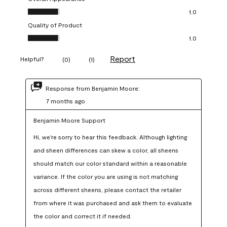
Overall Appearance, 1.0 out of 5
1.0
Quality of Product
Quality of Product, 1.0 out of 5
1.0
Report
Helpful?
(
0
)
(
1
)
Response from Benjamin Moore:
7 months ago
Benjamin Moore Support
Hi, we're sorry to hear this feedback. Although lighting 
and sheen differences can skew a color, all sheens 
should match our color standard within a reasonable 
variance. If the color you are using is not matching 
across different sheens, please contact the retailer 
from where it was purchased and ask them to evaluate 
the color and correct it if needed.