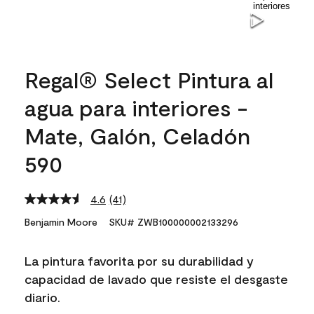
Regal® Select Pintura al
agua para interiores -
Mate, Galón, Celadón
590
4.6
(41)
Read
41
Benjamin Moore
SKU# ZWB100000002133296
Reviews.
Same
page
La pintura favorita por su durabilidad y
link.
capacidad de lavado que resiste el desgaste
diario.