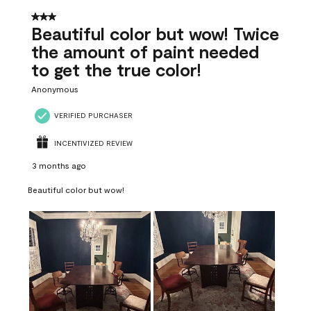
of
41
3 out of 5 stars.
Reviews
Beautiful color but wow! Twice
.
the amount of paint needed
to get the true color!
Anonymous
VERIFIED PURCHASER
INCENTIVIZED REVIEW
3 months ago
Beautiful color but wow!