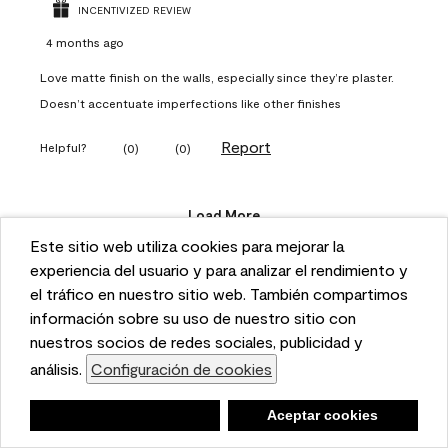
INCENTIVIZED REVIEW
4 months ago
Love matte finish on the walls, especially since they’re plaster.
Doesn’t accentuate imperfections like other finishes
Report
Helpful?
(
0
)
(
0
)
Load More
Este sitio web utiliza cookies para mejorar la
This website uses cookies to enhance user experience
experiencia del usuario y para analizar el rendimiento y
and to analyze performance and traffic on our website.
el tráfico en nuestro sitio web. También compartimos
Questions
We also share information about your use of our site
información sobre su uso de nuestro sitio con
with our social media, advertising, and analytics
nuestros socios de redes sociales, publicidad y
partners.
análisis.
Configuración de cookies
Cookie Settings
Ask a question
Negar
Deny
Aceptar cookies
Accept Cookies
1 - 1 of 1 Question