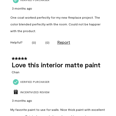
VERIFIED PURCHASER
3 months ago
One coat worked perfectly for my new fireplace project. The
color blended perfectly with the room. Could not be happier
with the product.
Report
Helpful?
(
0
)
(
0
)
5 out of 5 stars.
Love this interior matte paint
Chan
VERIFIED PURCHASER
INCENTIVIZED REVIEW
3 months ago
My favorite paint to use for walls. Nice thick paint with excellent