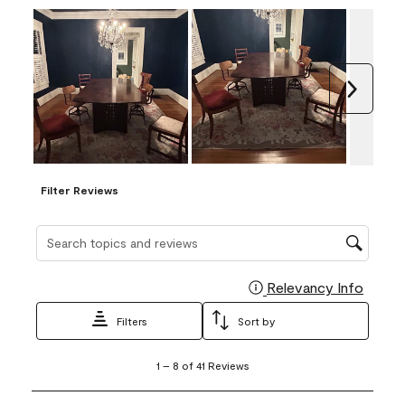
Next
Filter Reviews
Search topics and reviews search region
Relevancy Info
Display
Filters
Sort by
1
1
–
8 of 41
Reviews
to
8