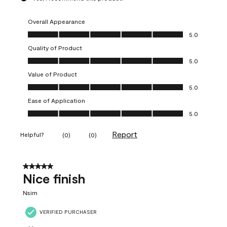
Overall Appearance
Overall Appearance, 5.0 out of 5
5.0
Quality of Product
Quality of Product, 5.0 out of 5
5.0
Value of Product
Value of Product, 5.0 out of 5
5.0
Ease of Application
Ease of Application, 5.0 out of 5
5.0
Report
Helpful?
(
0
)
(
0
)
5 out of 5 stars.
Nice finish
Nsim
VERIFIED PURCHASER