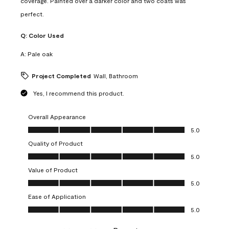
coverage. Painted over a darker color and two coats was
perfect.
Q:
Color Used
A:
Pale oak
Project Completed
Wall, Bathroom
Yes, I recommend this product.
Overall Appearance
Overall Appearance, 5.0 out of 5
5.0
Quality of Product
Quality of Product, 5.0 out of 5
5.0
Value of Product
Value of Product, 5.0 out of 5
5.0
Ease of Application
Ease of Application, 5.0 out of 5
5.0