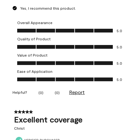
Yes, I recommend this product.
Overall Appearance
Overall Appearance, 5.0 out of 5
5.0
Quality of Product
Quality of Product, 5.0 out of 5
5.0
Value of Product
Value of Product, 5.0 out of 5
5.0
Ease of Application
Ease of Application, 5.0 out of 5
5.0
Report
Helpful?
(
0
)
(
0
)
5 out of 5 stars.
Excellent coverage
Christ