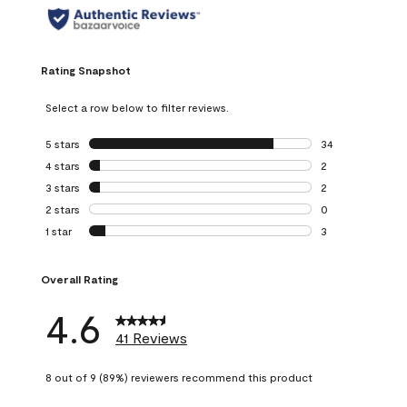
Rating Snapshot
Select a row below to filter reviews.
5 stars
stars
34
34 reviews with 5
4 stars
stars
2
2 reviews with 4 
3 stars
stars
2
2 reviews with 3 
2 stars
stars
0
0 reviews with 2 
1 star
stars
3
3 reviews with 1 s
Overall Rating
4.6
41 Reviews
8 out of 9 (89%) reviewers recommend this product