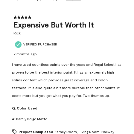
5 out of 5 stars.
Expensive But Worth It
Rick
VERIFIED PURCHASER
7 months ago
I have used countless paints over the years and Regal Select has
proven to be the best interior paint. It has an extremely high
solids content which provides great coverage and color-
fastness. It is also quite a bit more durable than other paints. It
costs more but you get what you pay for. Two thumbs up.
Q:
Color Used
A:
Barely Beige Matte
Project Completed
Family Room, Living Room, Hallway