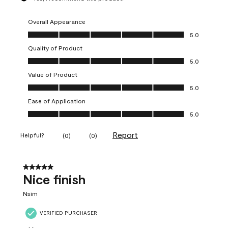
Overall Appearance
Overall Appearance, 5.0 out of 5
5.0
Quality of Product
Quality of Product, 5.0 out of 5
5.0
Value of Product
Value of Product, 5.0 out of 5
5.0
Ease of Application
Ease of Application, 5.0 out of 5
5.0
Report
Helpful?
(
0
)
(
0
)
5 out of 5 stars.
Nice finish
Nsim
VERIFIED PURCHASER