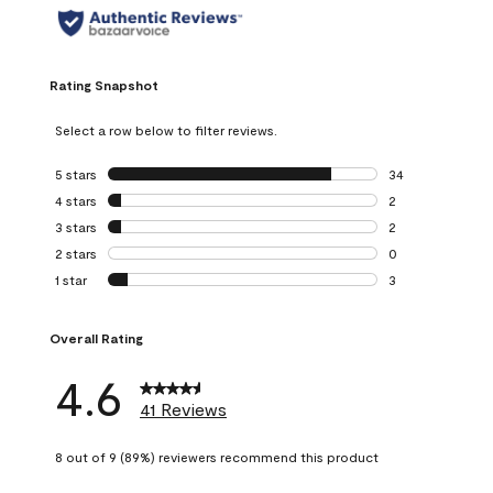
Rating Snapshot
Select a row below to filter reviews.
5 stars
stars
34
34 reviews with 5
4 stars
stars
2
2 reviews with 4 
3 stars
stars
2
2 reviews with 3 
2 stars
stars
0
0 reviews with 2 
1 star
stars
3
3 reviews with 1 s
Overall Rating
4.6
41 Reviews
8 out of 9 (89%) reviewers recommend this product