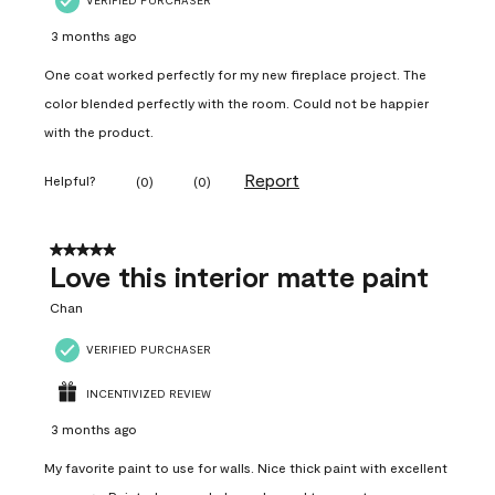
VERIFIED PURCHASER
3 months ago
One coat worked perfectly for my new fireplace project. The
color blended perfectly with the room. Could not be happier
with the product.
Report
Helpful?
(
0
)
(
0
)
5 out of 5 stars.
Love this interior matte paint
Chan
VERIFIED PURCHASER
INCENTIVIZED REVIEW
3 months ago
My favorite paint to use for walls. Nice thick paint with excellent