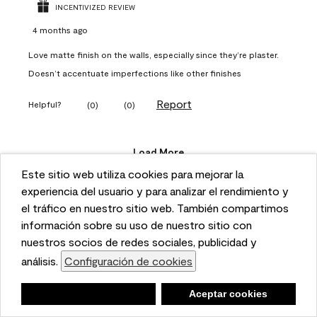
INCENTIVIZED REVIEW
4 months ago
Love matte finish on the walls, especially since they’re plaster.
Doesn’t accentuate imperfections like other finishes
Report
Helpful?
(
0
)
(
0
)
Load More
Este sitio web utiliza cookies para mejorar la
This website uses cookies to enhance user experience
experiencia del usuario y para analizar el rendimiento y
and to analyze performance and traffic on our website.
el tráfico en nuestro sitio web. También compartimos
Questions
We also share information about your use of our site
información sobre su uso de nuestro sitio con
with our social media, advertising, and analytics
nuestros socios de redes sociales, publicidad y
partners.
análisis.
Configuración de cookies
Cookie Settings
Ask a question
Negar
Deny
Aceptar cookies
Accept Cookies
1 - 1 of 1 Question