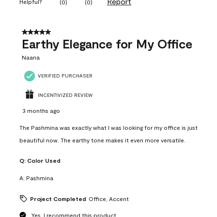
Report
Helpful?
(
0
)
(
0
)
5 out of 5 stars.
Earthy Elegance for My Office
Naana
VERIFIED PURCHASER
INCENTIVIZED REVIEW
3 months ago
The Pashmina was exactly what I was looking for my office is just
beautiful now. The earthy tone makes it even more versatile.
Q:
Color Used
A:
Pashmina
Project Completed
Office, Accent
Yes, I recommend this product.