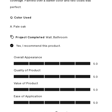
coverage. Painted over a darker color and two coats was
perfect.
Q:
Color Used
A:
Pale oak
Project Completed
Wall, Bathroom
Yes, I recommend this product.
Overall Appearance
Overall Appearance, 5.0 out of 5
5.0
Quality of Product
Quality of Product, 5.0 out of 5
5.0
Value of Product
Value of Product, 5.0 out of 5
5.0
Ease of Application
Ease of Application, 5.0 out of 5
5.0