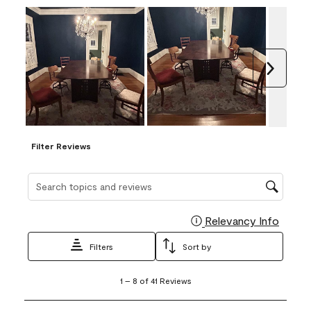
Next
Filter Reviews
Search topics and reviews search region
Relevancy Info
Display
Filters
Sort by
1
1
–
8 of 41
Reviews
to
8