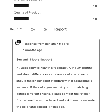
Overall Appearance, 1.0 out of 5
1.0
Quality of Product
Quality of Product, 1.0 out of 5
1.0
Report
Helpful?
(
0
)
(
1
)
Response from Benjamin Moore:
6 months ago
Benjamin Moore Support
Hi, we're sorry to hear this feedback. Although lighting 
and sheen differences can skew a color, all sheens 
should match our color standard within a reasonable 
variance. If the color you are using is not matching 
across different sheens, please contact the retailer 
from where it was purchased and ask them to evaluate 
the color and correct it if needed.