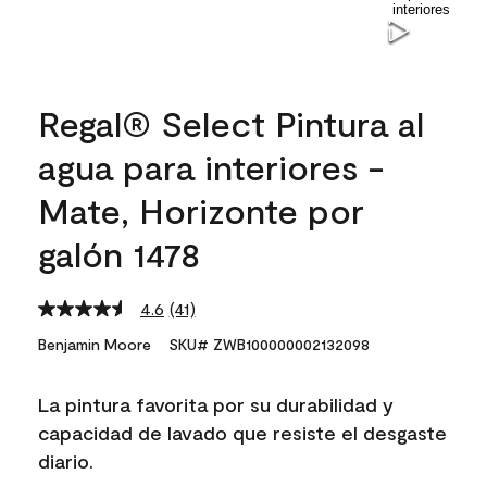
Regal® Select Pintura al
agua para interiores -
Mate, Horizonte por
galón 1478
4.6
(41)
Read
41
Benjamin Moore
SKU# ZWB100000002132098
Reviews.
Same
page
La pintura favorita por su durabilidad y
link.
capacidad de lavado que resiste el desgaste
diario.