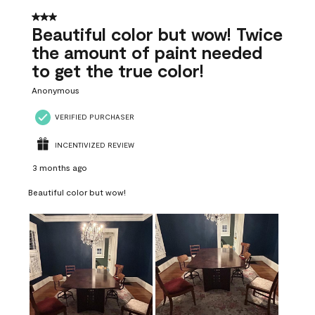
of
41
3 out of 5 stars.
Reviews
Beautiful color but wow! Twice
.
the amount of paint needed
to get the true color!
Anonymous
VERIFIED PURCHASER
INCENTIVIZED REVIEW
3 months ago
Beautiful color but wow!