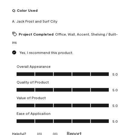
Q:
Color Used
A:
Jack Frost and Surf City
Project Completed
Office, Wall, Accent, Shelving / Built-
ins
Yes, I recommend this product.
Overall Appearance
Overall Appearance, 5.0 out of 5
5.0
Quality of Product
Quality of Product, 5.0 out of 5
5.0
Value of Product
Value of Product, 5.0 out of 5
5.0
Ease of Application
Ease of Application, 5.0 out of 5
5.0
Report
Helpful?
(
0
)
(
0
)