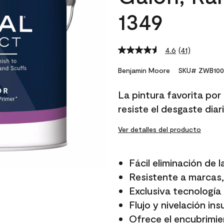
1349
4.6
(41)
Read
41
Reviews.
Benjamin Moore
SKU# ZWB100
Same
page
La pintura favorita por
link.
resiste el desgaste diari
Ver detalles del producto
Fácil eliminación de 
Resistente a marcas,
Exclusiva tecnología
Flujo y nivelación in
Ofrece el encubrimie