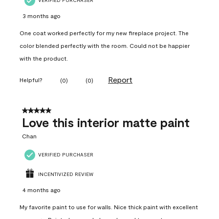
VERIFIED PURCHASER
3 months ago
One coat worked perfectly for my new fireplace project. The
color blended perfectly with the room. Could not be happier
with the product.
Report
Helpful?
(
0
)
(
0
)
5 out of 5 stars.
Love this interior matte paint
Chan
VERIFIED PURCHASER
INCENTIVIZED REVIEW
4 months ago
My favorite paint to use for walls. Nice thick paint with excellent