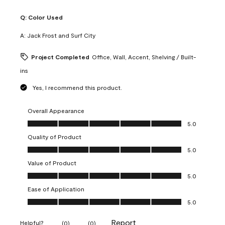
Q:
Color Used
A:
Jack Frost and Surf City
Project Completed
Office, Wall, Accent, Shelving / Built-
ins
Yes, I recommend this product.
Overall Appearance
Overall Appearance, 5.0 out of 5
5.0
Quality of Product
Quality of Product, 5.0 out of 5
5.0
Value of Product
Value of Product, 5.0 out of 5
5.0
Ease of Application
Ease of Application, 5.0 out of 5
5.0
Report
Helpful?
(
0
)
(
0
)