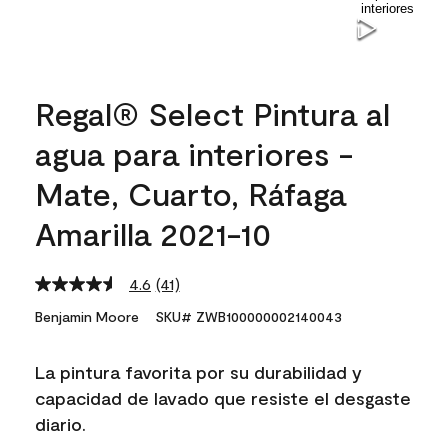
Regal® Select Pintura al
agua para interiores -
Mate, Cuarto, Ráfaga
Amarilla 2021-10
4.6
(41)
Read
41
Benjamin Moore
SKU# ZWB100000002140043
Reviews.
Same
page
La pintura favorita por su durabilidad y
link.
capacidad de lavado que resiste el desgaste
diario.