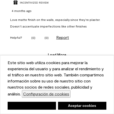
INCENTIVIZED REVIEW
4 months ago
Love matte finish on the walls, especially since they’re plaster.
Doesn’t accentuate imperfections like other finishes
Report
Helpful?
(
0
)
(
0
)
Load More
Este sitio web utiliza cookies para mejorar la
This website uses cookies to enhance user experience
experiencia del usuario y para analizar el rendimiento y
and to analyze performance and traffic on our website.
el tráfico en nuestro sitio web. También compartimos
Questions
We also share information about your use of our site
información sobre su uso de nuestro sitio con
with our social media, advertising, and analytics
nuestros socios de redes sociales, publicidad y
partners.
análisis.
Configuración de cookies
Cookie Settings
Ask a question
Negar
Deny
Aceptar cookies
Accept Cookies
1 - 1 of 1 Question