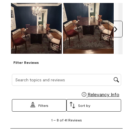
Next
Filter Reviews
Search topics and reviews search region
Relevancy Info
Display
Filters
Sort by
1
1
–
8 of 41
Reviews
to
8