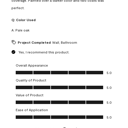
coverage. Painted over a darker color and two coats was
perfect.
Q:
Color Used
A:
Pale oak
Project Completed
Wall, Bathroom
Yes, I recommend this product.
Overall Appearance
Overall Appearance, 5.0 out of 5
5.0
Quality of Product
Quality of Product, 5.0 out of 5
5.0
Value of Product
Value of Product, 5.0 out of 5
5.0
Ease of Application
Ease of Application, 5.0 out of 5
5.0