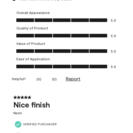
Overall Appearance
Overall Appearance, 5.0 out of 5
5.0
Quality of Product
Quality of Product, 5.0 out of 5
5.0
Value of Product
Value of Product, 5.0 out of 5
5.0
Ease of Application
Ease of Application, 5.0 out of 5
5.0
Report
Helpful?
(
0
)
(
0
)
5 out of 5 stars.
Nice finish
Nsim
VERIFIED PURCHASER