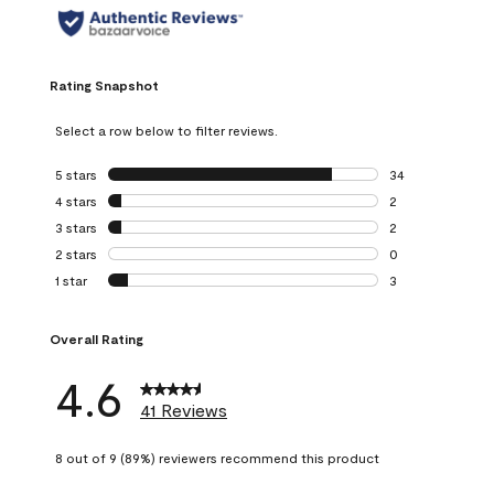
Rating Snapshot
Select a row below to filter reviews.
5 stars
stars
34
34 reviews with 5
4 stars
stars
2
2 reviews with 4 
3 stars
stars
2
2 reviews with 3 
2 stars
stars
0
0 reviews with 2 
1 star
stars
3
3 reviews with 1 s
Overall Rating
4.6
41 Reviews
8 out of 9 (89%) reviewers recommend this product