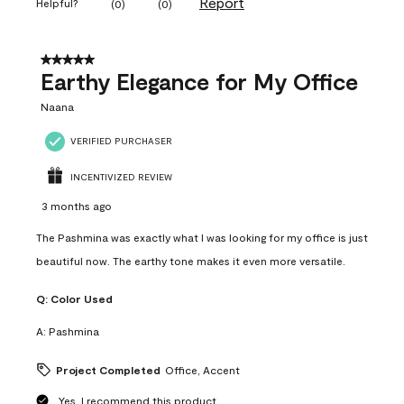
Report
Helpful?
(
0
)
(
0
)
5 out of 5 stars.
Earthy Elegance for My Office
Naana
VERIFIED PURCHASER
INCENTIVIZED REVIEW
3 months ago
The Pashmina was exactly what I was looking for my office is just
beautiful now. The earthy tone makes it even more versatile.
Q:
Color Used
A:
Pashmina
Project Completed
Office, Accent
Yes, I recommend this product.