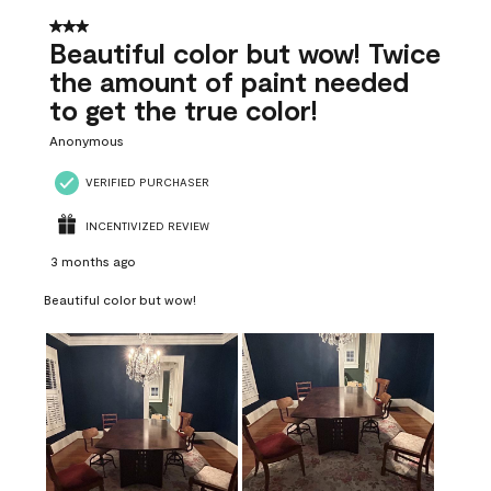
of
41
3 out of 5 stars.
Reviews
Beautiful color but wow! Twice
.
the amount of paint needed
to get the true color!
Anonymous
VERIFIED PURCHASER
INCENTIVIZED REVIEW
3 months ago
Beautiful color but wow!