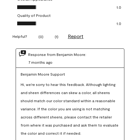
Overall Appearance, 1.0 out of 5
1.0
Quality of Product
Quality of Product, 1.0 out of 5
1.0
Report
Helpful?
(
0
)
(
1
)
Response from Benjamin Moore:
7 months ago
Benjamin Moore Support
Hi, we're sorry to hear this feedback. Although lighting 
and sheen differences can skew a color, all sheens 
should match our color standard within a reasonable 
variance. If the color you are using is not matching 
across different sheens, please contact the retailer 
from where it was purchased and ask them to evaluate 
the color and correct it if needed.