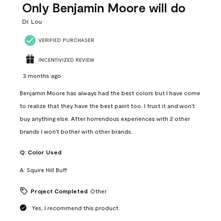
Only Benjamin Moore will do
Dr. Lou
VERIFIED PURCHASER
INCENTIVIZED REVIEW
3 months ago
Benjamin Moore has always had the best colors but I have come
to realize that they have the best paint too. I trust it and won't
buy anything else. After horrendous experiences with 2 other
brands I won't bother with other brands.
Q:
Color Used
A:
Squire Hill Buff
Project Completed
Other
Yes, I recommend this product.