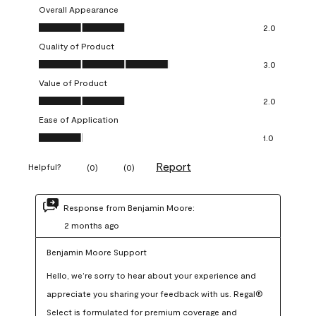
Overall Appearance
Overall Appearance, 2.0 out of 5
2.0
Quality of Product
Quality of Product, 3.0 out of 5
3.0
Value of Product
Value of Product, 2.0 out of 5
2.0
Ease of Application
Ease of Application, 1.0 out of 5
1.0
Report
Helpful?
(
0
)
(
0
)
Response from Benjamin Moore:
2 months ago
Benjamin Moore Support
Hello, we’re sorry to hear about your experience and 
appreciate you sharing your feedback with us. Regal® 
Select is formulated for premium coverage and 