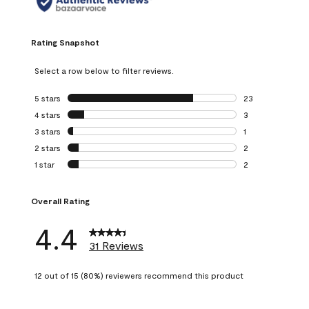
Rating Snapshot
Select a row below to filter reviews.
5 stars
stars
23
23 reviews with 5
4 stars
stars
3
3 reviews with 4 
3 stars
stars
1
1 review with 3 st
2 stars
stars
2
2 reviews with 2 
1 star
stars
2
2 reviews with 1 s
Overall Rating
4.4
31 Reviews
12 out of 15 (80%) reviewers recommend this product