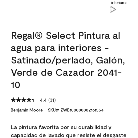
Regal® Select Pintura al
agua para interiores -
Satinado/perlado, Galón,
Verde de Cazador 2041-
10
4.4
(31)
Read
31
Benjamin Moore
SKU# ZWB100000002161554
Reviews.
Same
page
La pintura favorita por su durabilidad y
link.
capacidad de lavado que resiste el desgaste