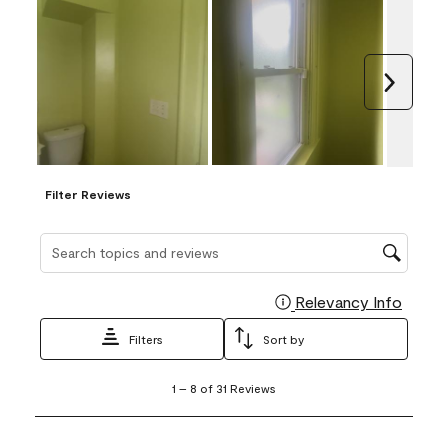
Next
Filter Reviews
Search topics and reviews search region
Relevancy Info
Display
Filters
Sort by
1
1
–
8 of 31
Reviews
to
8
of