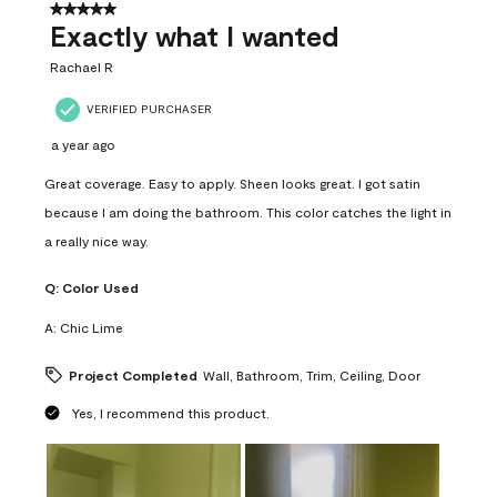
31
5 out of 5 stars.
Reviews
Exactly what I wanted
.
Rachael R
VERIFIED PURCHASER
a year ago
Great coverage. Easy to apply. Sheen looks great. I got satin
because I am doing the bathroom. This color catches the light in
a really nice way.
Q:
Color Used
A:
Chic Lime
Project Completed
Wall, Bathroom, Trim, Ceiling, Door
Yes, I recommend this product.