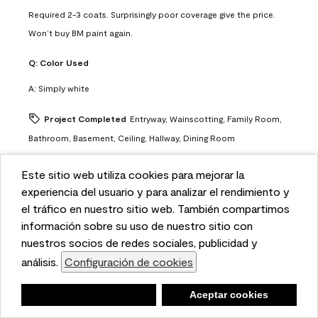
Required 2-3 coats. Surprisingly poor coverage give the price.
Won’t buy BM paint again.
Q:
Color Used
A:
Simply white
Project Completed
Entryway, Wainscotting, Family Room,
Bathroom, Basement, Ceiling, Hallway, Dining Room
No, I do not recommend this product.
Este sitio web utiliza cookies para mejorar la
This website uses cookies to enhance user experience
experiencia del usuario y para analizar el rendimiento y
Overall Appearance
and to analyze performance and traffic on our website.
el tráfico en nuestro sitio web. También compartimos
Overall Appearance, 3.0 out of 5
3.0
We also share information about your use of our site
información sobre su uso de nuestro sitio con
Quality of Product
with our social media, advertising, and analytics
nuestros socios de redes sociales, publicidad y
Quality of Product, 3.0 out of 5
3.0
partners.
análisis.
Configuración de cookies
Cookie Settings
Value of Product
Value of Product, 2.0 out of 5
2.0
Negar
Deny
Aceptar cookies
Accept Cookies
Ease of Application