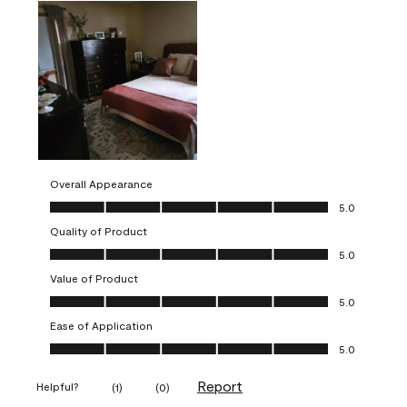
Overall Appearance
Overall Appearance, 5.0 out of 5
5.0
Quality of Product
Quality of Product, 5.0 out of 5
5.0
Value of Product
Value of Product, 5.0 out of 5
5.0
Ease of Application
Ease of Application, 5.0 out of 5
5.0
Report
Helpful?
(
1
)
(
0
)