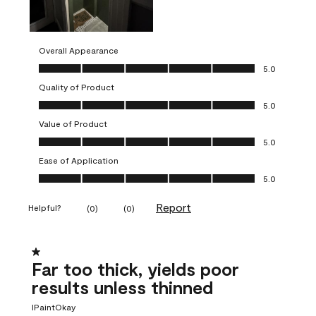
Overall Appearance
Overall Appearance, 5.0 out of 5
5.0
Quality of Product
Quality of Product, 5.0 out of 5
5.0
Value of Product
Value of Product, 5.0 out of 5
5.0
Ease of Application
Ease of Application, 5.0 out of 5
5.0
Report
Helpful?
(
0
)
(
0
)
1 out of 5 stars.
Far too thick, yields poor
results unless thinned
IPaintOkay