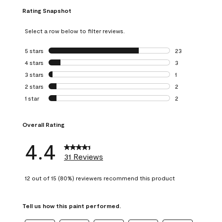
Rating Snapshot
Select a row below to filter reviews.
5 stars
stars
23
23 reviews with 5
4 stars
stars
3
3 reviews with 4 
3 stars
stars
1
1 review with 3 st
2 stars
stars
2
2 reviews with 2 
1 star
stars
2
2 reviews with 1 s
Overall Rating
4.4
31 Reviews
12 out of 15 (80%) reviewers recommend this product
Tell us how this paint performed.