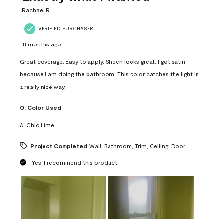
.
Rachael R
VERIFIED PURCHASER
11 months ago
Great coverage. Easy to apply. Sheen looks great. I got satin
because I am doing the bathroom. This color catches the light in
a really nice way.
Q:
Color Used
A:
Chic Lime
Project Completed
Wall, Bathroom, Trim, Ceiling, Door
Yes, I recommend this product.