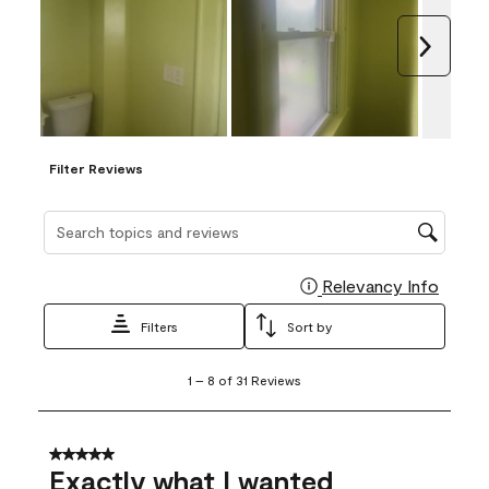
Next
Filter Reviews
Search topics and reviews search region
Relevancy Info
Display
Filters
Sort by
1
1
–
8 of 31
Reviews
to
8
of
31
5 out of 5 stars.
Reviews
Exactly what I wanted