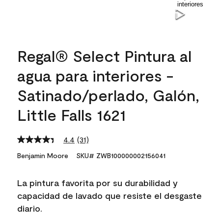
Regal® Select Pintura al
agua para interiores -
Satinado/perlado, Galón,
Little Falls 1621
4.4
(31)
Read
31
Benjamin Moore
SKU# ZWB100000002156041
Reviews.
Same
page
La pintura favorita por su durabilidad y
link.
capacidad de lavado que resiste el desgaste
diario.