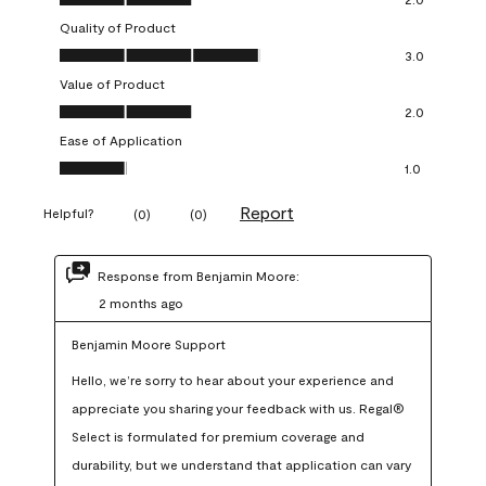
Quality of Product
Quality of Product, 3.0 out of 5
3.0
Value of Product
Value of Product, 2.0 out of 5
2.0
Ease of Application
Ease of Application, 1.0 out of 5
1.0
Report
Helpful?
(
0
)
(
0
)
Response from Benjamin Moore:
2 months ago
Benjamin Moore Support
Hello, we’re sorry to hear about your experience and 
appreciate you sharing your feedback with us. Regal® 
Select is formulated for premium coverage and 
durability, but we understand that application can vary 