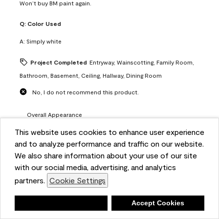
Won’t buy BM paint again.
Q:
Color Used
A:
Simply white
Project Completed
Entryway, Wainscotting, Family Room,
Bathroom, Basement, Ceiling, Hallway, Dining Room
No, I do not recommend this product.
Overall Appearance
Overall Appearance, 3.0 out of 5
3.0
This website uses cookies to enhance user experience
Quality of Product
and to analyze performance and traffic on our website.
Quality of Product, 3.0 out of 5
3.0
We also share information about your use of our site
Value of Product
with our social media, advertising, and analytics
Value of Product, 2.0 out of 5
2.0
partners.
Cookie Settings
Ease of Application
Ease of Application, 2.0 out of 5
Deny
Accept Cookies
2.0