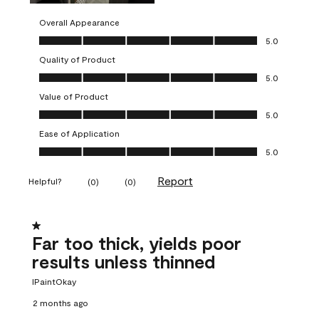
Overall Appearance
Overall Appearance, 5.0 out of 5
5.0
Quality of Product
Quality of Product, 5.0 out of 5
5.0
Value of Product
Value of Product, 5.0 out of 5
5.0
Ease of Application
Ease of Application, 5.0 out of 5
5.0
Report
Helpful?
(
0
)
(
0
)
1 out of 5 stars.
Far too thick, yields poor
results unless thinned
IPaintOkay
2 months ago