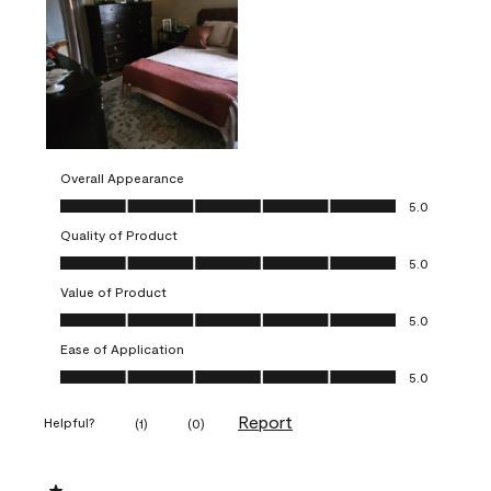
Overall Appearance
Overall Appearance, 5.0 out of 5
5.0
Quality of Product
Quality of Product, 5.0 out of 5
5.0
Value of Product
Value of Product, 5.0 out of 5
5.0
Ease of Application
Ease of Application, 5.0 out of 5
5.0
Report
Helpful?
(
1
)
(
0
)