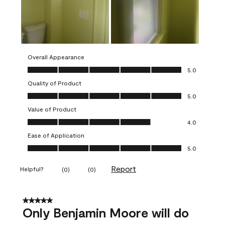
Overall Appearance
Overall Appearance, 5.0 out of 5
5.0
Quality of Product
Quality of Product, 5.0 out of 5
5.0
Value of Product
Value of Product, 4.0 out of 5
4.0
Ease of Application
Ease of Application, 5.0 out of 5
5.0
Report
Helpful?
(
0
)
(
0
)
5 out of 5 stars.
Only Benjamin Moore will do