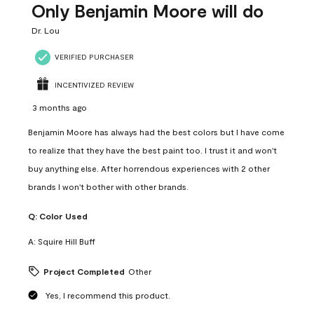
Only Benjamin Moore will do
Dr. Lou
VERIFIED PURCHASER
INCENTIVIZED REVIEW
3 months ago
Benjamin Moore has always had the best colors but I have come
to realize that they have the best paint too. I trust it and won't
buy anything else. After horrendous experiences with 2 other
brands I won't bother with other brands.
Q:
Color Used
A:
Squire Hill Buff
Project Completed
Other
Yes, I recommend this product.