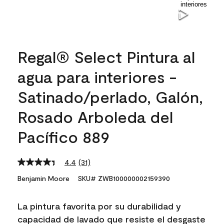
Regal® Select Pintura al
agua para interiores -
Satinado/perlado, Galón,
Rosado Arboleda del
Pacífico 889
4.4
(31)
Read
31
Benjamin Moore
SKU# ZWB100000002159390
Reviews.
Same
page
La pintura favorita por su durabilidad y
link.
capacidad de lavado que resiste el desgaste