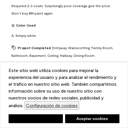
Required 2-3 coats. Surprisingly poor coverage give the price.
Won’t buy BM paint again.
Q:
Color Used
A:
Simply white
Project Completed
Entryway, Wainscotting, Family Room,
Bathroom, Basement, Ceiling, Hallway, Dining Room
No, I do not recommend this product.
Este sitio web utiliza cookies para mejorar la
This website uses cookies to enhance user experience
experiencia del usuario y para analizar el rendimiento y
Overall Appearance
and to analyze performance and traffic on our website.
el tráfico en nuestro sitio web. También compartimos
Overall Appearance, 3.0 out of 5
3.0
We also share information about your use of our site
información sobre su uso de nuestro sitio con
Quality of Product
with our social media, advertising, and analytics
nuestros socios de redes sociales, publicidad y
Quality of Product, 3.0 out of 5
3.0
partners.
análisis.
Configuración de cookies
Cookie Settings
Value of Product
Value of Product, 2.0 out of 5
2.0
Negar
Deny
Aceptar cookies
Accept Cookies
Ease of Application