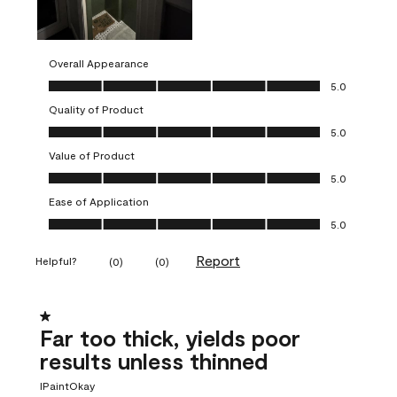
Overall Appearance
Overall Appearance, 5.0 out of 5
5.0
Quality of Product
Quality of Product, 5.0 out of 5
5.0
Value of Product
Value of Product, 5.0 out of 5
5.0
Ease of Application
Ease of Application, 5.0 out of 5
5.0
Report
Helpful?
(
0
)
(
0
)
1 out of 5 stars.
Far too thick, yields poor
results unless thinned
IPaintOkay