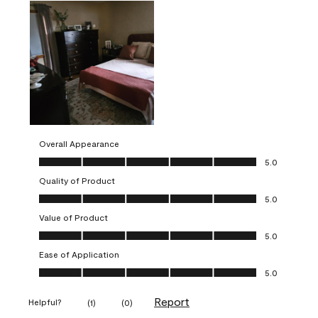
Overall Appearance
Overall Appearance, 5.0 out of 5
5.0
Quality of Product
Quality of Product, 5.0 out of 5
5.0
Value of Product
Value of Product, 5.0 out of 5
5.0
Ease of Application
Ease of Application, 5.0 out of 5
5.0
Report
Helpful?
(
1
)
(
0
)