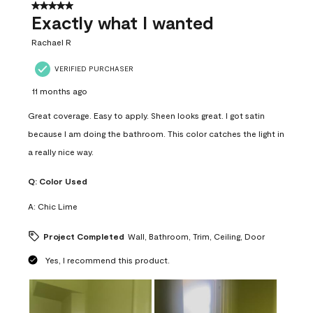
31
5 out of 5 stars.
Reviews
Exactly what I wanted
.
Rachael R
VERIFIED PURCHASER
11 months ago
Great coverage. Easy to apply. Sheen looks great. I got satin
because I am doing the bathroom. This color catches the light in
a really nice way.
Q:
Color Used
A:
Chic Lime
Project Completed
Wall, Bathroom, Trim, Ceiling, Door
Yes, I recommend this product.