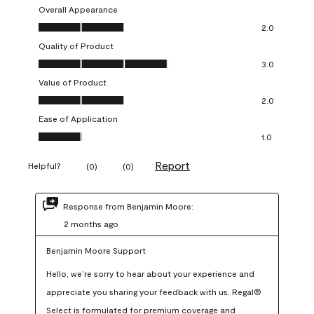
Overall Appearance
Overall Appearance, 2.0 out of 5
2.0
Quality of Product
Quality of Product, 3.0 out of 5
3.0
Value of Product
Value of Product, 2.0 out of 5
2.0
Ease of Application
Ease of Application, 1.0 out of 5
1.0
Report
Helpful?
(
0
)
(
0
)
Response from Benjamin Moore:
2 months ago
Benjamin Moore Support
Hello, we’re sorry to hear about your experience and 
appreciate you sharing your feedback with us. Regal® 
Select is formulated for premium coverage and 