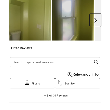
Next
Filter Reviews
Search topics and reviews search region
Relevancy Info
Display
Filters
Sort by
1
1
–
8 of 31
Reviews
to
8
of