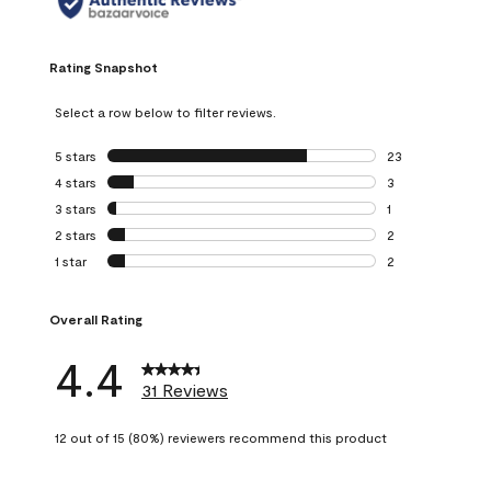
Rating Snapshot
Select a row below to filter reviews.
5 stars
stars
23
23 reviews with 5
4 stars
stars
3
3 reviews with 4 
3 stars
stars
1
1 review with 3 st
2 stars
stars
2
2 reviews with 2 
1 star
stars
2
2 reviews with 1 s
Overall Rating
4.4
31 Reviews
12 out of 15 (80%) reviewers recommend this product