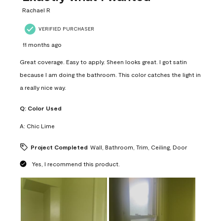
.
Rachael R
VERIFIED PURCHASER
11 months ago
Great coverage. Easy to apply. Sheen looks great. I got satin
because I am doing the bathroom. This color catches the light in
a really nice way.
Q:
Color Used
A:
Chic Lime
Project Completed
Wall, Bathroom, Trim, Ceiling, Door
Yes, I recommend this product.