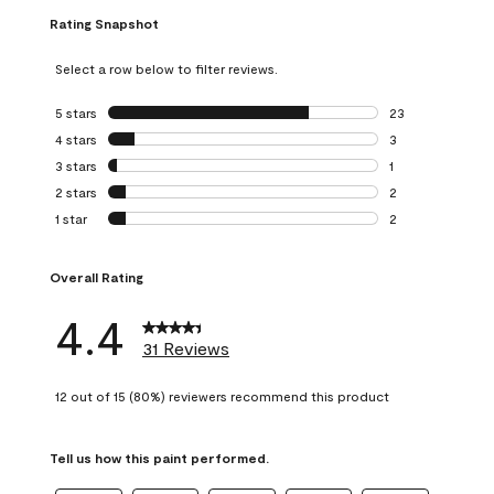
Rating Snapshot
Select a row below to filter reviews.
5 stars
stars
23
23 reviews with 5
4 stars
stars
3
3 reviews with 4 
3 stars
stars
1
1 review with 3 st
2 stars
stars
2
2 reviews with 2 
1 star
stars
2
2 reviews with 1 s
Overall Rating
4.4
31 Reviews
12 out of 15 (80%) reviewers recommend this product
Tell us how this paint performed.