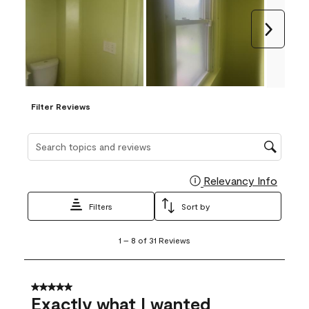
Next
Filter Reviews
Search topics and reviews search region
Relevancy Info
Display
Filters
Sort by
1
1
–
8 of 31
Reviews
to
8
of
31
5 out of 5 stars.
Reviews
Exactly what I wanted