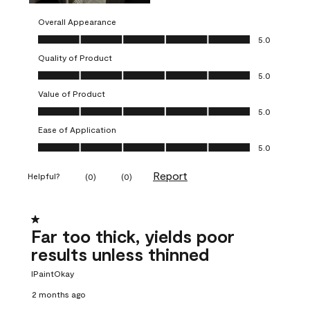
Overall Appearance
Overall Appearance, 5.0 out of 5
5.0
Quality of Product
Quality of Product, 5.0 out of 5
5.0
Value of Product
Value of Product, 5.0 out of 5
5.0
Ease of Application
Ease of Application, 5.0 out of 5
5.0
Report
Helpful?
(
0
)
(
0
)
1 out of 5 stars.
Far too thick, yields poor
results unless thinned
IPaintOkay
2 months ago