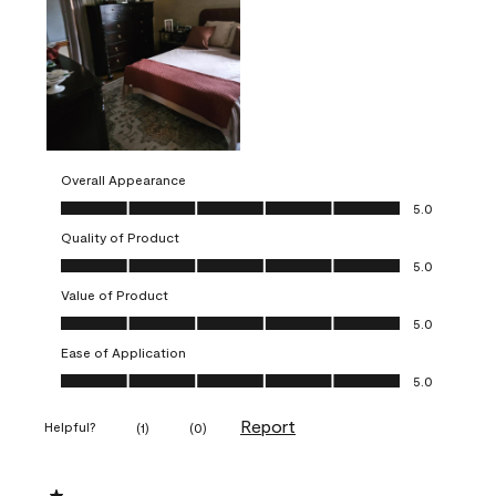
Overall Appearance
Overall Appearance, 5.0 out of 5
5.0
Quality of Product
Quality of Product, 5.0 out of 5
5.0
Value of Product
Value of Product, 5.0 out of 5
5.0
Ease of Application
Ease of Application, 5.0 out of 5
5.0
Report
Helpful?
(
1
)
(
0
)