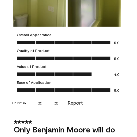
Overall Appearance
Overall Appearance, 5.0 out of 5
5.0
Quality of Product
Quality of Product, 5.0 out of 5
5.0
Value of Product
Value of Product, 4.0 out of 5
4.0
Ease of Application
Ease of Application, 5.0 out of 5
5.0
Report
Helpful?
(
0
)
(
0
)
5 out of 5 stars.
Only Benjamin Moore will do