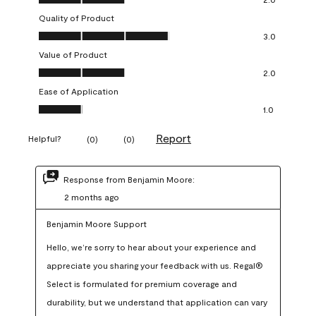
Quality of Product
Quality of Product, 3.0 out of 5
3.0
Value of Product
Value of Product, 2.0 out of 5
2.0
Ease of Application
Ease of Application, 1.0 out of 5
1.0
Report
Helpful?
(
0
)
(
0
)
Response from Benjamin Moore:
2 months ago
Benjamin Moore Support
Hello, we’re sorry to hear about your experience and 
appreciate you sharing your feedback with us. Regal® 
Select is formulated for premium coverage and 
durability, but we understand that application can vary 