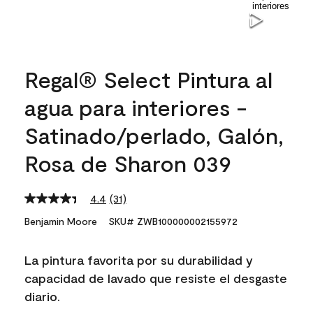
Regal® Select Pintura al
agua para interiores -
Satinado/perlado, Galón,
Rosa de Sharon 039
4.4
(31)
Read
31
Benjamin Moore
SKU# ZWB100000002155972
Reviews.
Same
page
La pintura favorita por su durabilidad y
link.
capacidad de lavado que resiste el desgaste
diario.