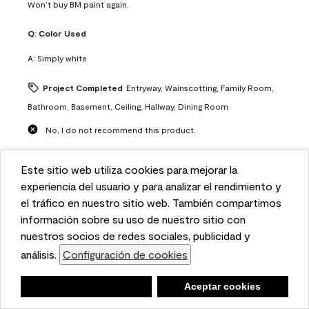
Won’t buy BM paint again.
Q:
Color Used
A:
Simply white
Project Completed
Entryway, Wainscotting, Family Room,
Bathroom, Basement, Ceiling, Hallway, Dining Room
No, I do not recommend this product.
Overall Appearance
Este sitio web utiliza cookies para mejorar la
Overall Appearance, 3.0 out of 5
3.0
This website uses cookies to enhance user experience
experiencia del usuario y para analizar el rendimiento y
Quality of Product
and to analyze performance and traffic on our website.
el tráfico en nuestro sitio web. También compartimos
Quality of Product, 3.0 out of 5
3.0
We also share information about your use of our site
información sobre su uso de nuestro sitio con
Value of Product
with our social media, advertising, and analytics
nuestros socios de redes sociales, publicidad y
Value of Product, 2.0 out of 5
2.0
partners.
análisis.
Configuración de cookies
Cookie Settings
Ease of Application
Ease of Application, 2.0 out of 5
Negar
Deny
Aceptar cookies
Accept Cookies
2.0