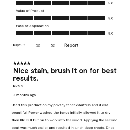
Quality of Product, 5.0 out of 5
5.0
Value of Product
Value of Product, 5.0 out of 5
5.0
Ease of Application
Ease of Application, 5.0 out of 5
5.0
Report
Helpful?
(
0
)
(
0
)
5 out of 5 stars.
Nice stain, brush it on for best
results.
RRGG
6 months ago
Used this product on my privacy fence/shutters and it was
beautiful. Power washed the fence initially, allowed it to dry
then BRUSHED it on to work into the wood. Applying the second
coat was much easier, and resulted in a rich deep shade. Dries