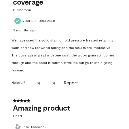
coverage
D. Shomon
VERIFIED PURCHASER
2 months ago
We have used the solid stain on old pressure treated retaining
walls and new redwood railing and the results are impressive.
The coverage is great with one coat, the wood grain still comes
through and the color is terrific. It will be our go to stain going
forward.
Report
Helpful?
(
0
)
(
0
)
5 out of 5 stars.
Amazing product
Chad
PROFESSIONAL