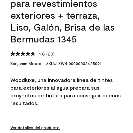
para revestimientos
exteriores + terraza,
Liso, Galón, Brisa de las
Bermudas 1345
4.8
(28)
Read
28
Benjamin Moore
SKU# ZWB100000002425091
Reviews.
Same
page
Woodluxe, una innovadora línea de tintes
link.
para exteriores al agua prepara sus
proyectos de tintura para conseguir buenos
resultados.
Ver detalles del producto