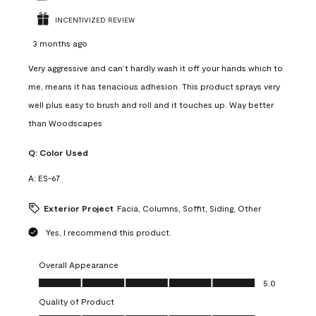
INCENTIVIZED REVIEW
3 months ago
Very aggressive and can’t hardly wash it off your hands which to
me, means it has tenacious adhesion. This product sprays very
well plus easy to brush and roll and it touches up. Way better
than Woodscapes
Q:
Color Used
A:
ES-67
Exterior Project
Facia, Columns, Soffit, Siding, Other
Yes, I recommend this product.
Overall Appearance
Overall Appearance, 5.0 out of 5
5.0
Quality of Product
Quality of Product, 5.0 out of 5