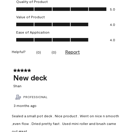
Quality of Product
Quality of Product, 5.0 out of 5
5.0
Value of Product
Value of Product, 4.0 out of 5
4.0
Ease of Application
Ease of Application, 4.0 out of 5
4.0
Report
Helpful?
(
0
)
(
0
)
5 out of 5 stars.
New deck
Shan
PROFESSIONAL
3 months ago
Sealed a small pot deck . Nice product . Went on nice n smooth
,even flow . Dried pretty fast . Used mini roller and brush came
out great