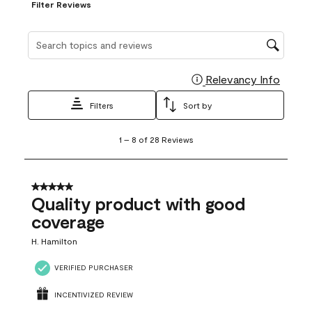
Filter Reviews
Search topics and reviews search region
Relevancy Info
Display
Filters
Sort by
1
1
–
8 of 28
Reviews
to
8
of
28
5 out of 5 stars.
Reviews
Quality product with good
.
coverage
H. Hamilton
VERIFIED PURCHASER
INCENTIVIZED REVIEW