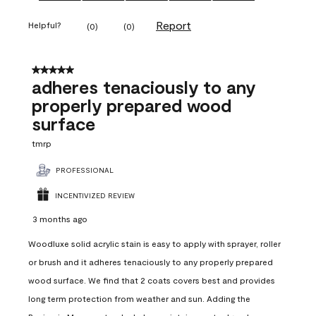
Report
Helpful?
(
0
)
(
0
)
5 out of 5 stars.
adheres tenaciously to any
properly prepared wood
surface
tmrp
PROFESSIONAL
INCENTIVIZED REVIEW
3 months ago
Woodluxe solid acrylic stain is easy to apply with sprayer, roller
or brush and it adheres tenaciously to any properly prepared
wood surface. We find that 2 coats covers best and provides
long term protection from weather and sun. Adding the