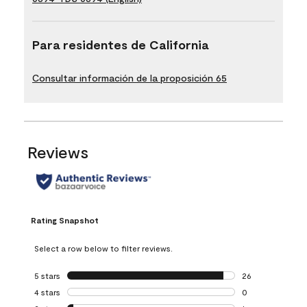
Para residentes de California
Consultar información de la proposición 65
Reviews
Rating Snapshot
Select a row below to filter reviews.
5 stars
stars
26
26 reviews with 5
4 stars
stars
0
0 reviews with 4 