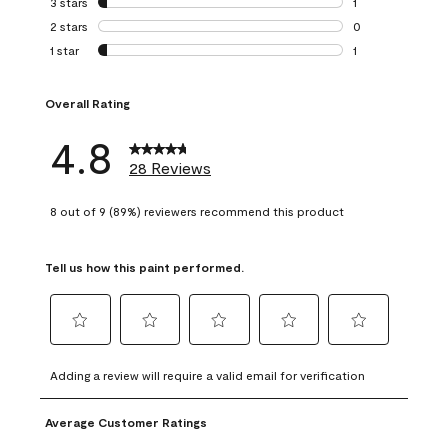
3 stars
stars
1
1 review with 3 st
2 stars
stars
0
0 reviews with 2 
1 star
stars
1
1 review with 1 sta
Overall Rating
4.8
28 Reviews
8 out of 9 (89%) reviewers recommend this product
Tell us how this paint performed.
Select
Select
Select
Select
Select
to
to
to
to
to
Adding a review will require a valid email for verification
rate
rate
rate
rate
rate
the
the
the
the
the
Average Customer Ratings
item
item
item
item
item