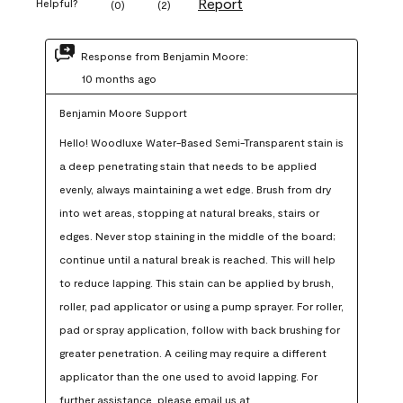
Report
Helpful?
(
0
)
(
2
)
Response from Benjamin Moore:
10 months ago
Benjamin Moore Support
Hello! Woodluxe Water-Based Semi-Transparent stain is 
a deep penetrating stain that needs to be applied 
evenly, always maintaining a wet edge. Brush from dry 
into wet areas, stopping at natural breaks, stairs or 
edges. Never stop staining in the middle of the board; 
continue until a natural break is reached. This will help 
to reduce lapping. This stain can be applied by brush, 
roller, pad applicator or using a pump sprayer. For roller, 
pad or spray application, follow with back brushing for 
greater penetration. A ceiling may require a different 
applicator than the one used to avoid lapping. For 
further assistance, please email us at 