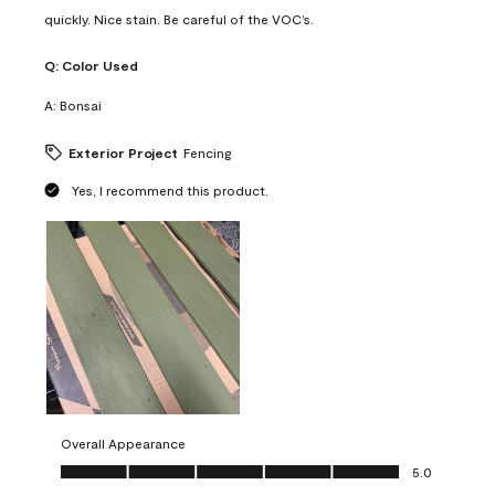
quickly. Nice stain. Be careful of the VOC’s.
Q:
Color Used
A:
Bonsai
Exterior Project
Fencing
Yes, I recommend this product.
Overall Appearance
Overall Appearance, 5.0 out of 5
5.0