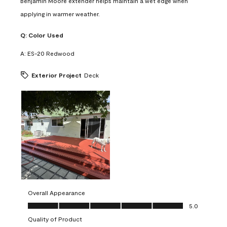
Benjamin Moore extender helps maintain a wet edge when
applying in warmer weather.
Q:
Color Used
A:
ES-20 Redwood
Exterior Project
Deck
Overall Appearance
Overall Appearance, 5.0 out of 5
5.0
Quality of Product