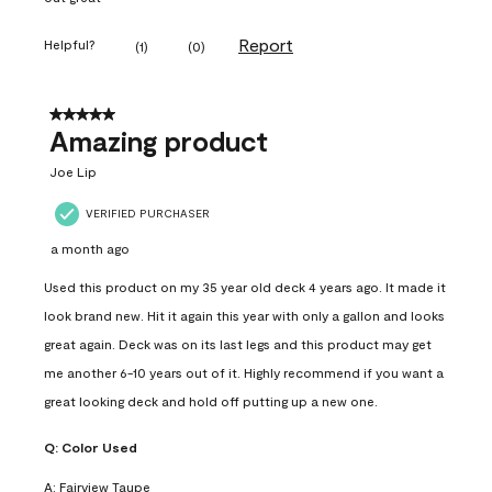
Report
Helpful?
(
1
)
(
0
)
5 out of 5 stars.
Amazing product
Joe Lip
VERIFIED PURCHASER
a month ago
Used this product on my 35 year old deck 4 years ago. It made it
look brand new. Hit it again this year with only a gallon and looks
great again. Deck was on its last legs and this product may get
me another 6-10 years out of it. Highly recommend if you want a
great looking deck and hold off putting up a new one.
Q:
Color Used
A:
Fairview Taupe