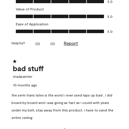
5.0
Value of Product
Value of Product, 5.0 out of 5
5.0
Ease of Application
Ease of Application, 5.0 out of 5
5.0
Report
Helpful?
(
0
)
(
0
)
1 out of 5 stars.
bad stuff
madpainter
10 months ago
the semi trans latex is the worst i ever used laps up bad , i did
board by board and i was going as fast as i could with years
under my belt, stay away from this product. i have to sand the
entire ceiling