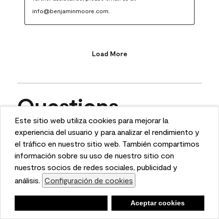
info@benjaminmoore.com.
Load More
Questions
Este sitio web utiliza cookies para mejorar la
This website uses cookies to enhance user experience
experiencia del usuario y para analizar el rendimiento y
Ask a question
and to analyze performance and traffic on our website.
el tráfico en nuestro sitio web. También compartimos
We also share information about your use of our site
información sobre su uso de nuestro sitio con
1 - 10 of 11 Questions
with our social media, advertising, and analytics
nuestros socios de redes sociales, publicidad y
partners.
análisis.
Configuración de cookies
Cookie Settings
Sort by
Negar
Deny
Aceptar cookies
Accept Cookies