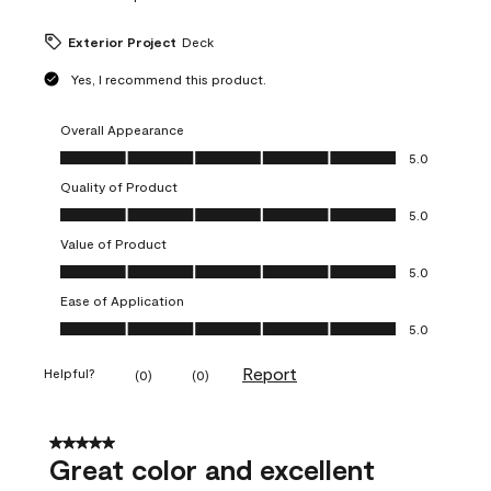
Exterior Project
Deck
Yes, I recommend this product.
Overall Appearance
Overall Appearance, 5.0 out of 5
5.0
Quality of Product
Quality of Product, 5.0 out of 5
5.0
Value of Product
Value of Product, 5.0 out of 5
5.0
Ease of Application
Ease of Application, 5.0 out of 5
5.0
Report
Helpful?
(
0
)
(
0
)
5 out of 5 stars.
Great color and excellent