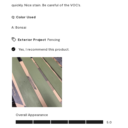
quickly. Nice stain. Be careful of the VOC’s.
Q:
Color Used
A:
Bonsai
Exterior Project
Fencing
Yes, I recommend this product.
Overall Appearance
Overall Appearance, 5.0 out of 5
5.0