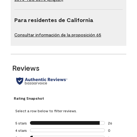
Para residentes de California
Consultar información de la proposición 65
Reviews
Rating Snapshot
Select a row below to filter reviews.
5 stars
stars
26
26 reviews with 5
4 stars
stars
0
0 reviews with 4 