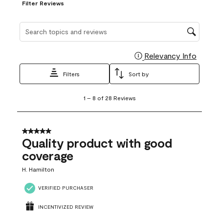
Filter Reviews
Search topics and reviews search region
Relevancy Info
Display
Filters
Sort by
1
1
–
8 of 28
Reviews
to
8
of
28
5 out of 5 stars.
Reviews
Quality product with good
.
coverage
H. Hamilton
VERIFIED PURCHASER
INCENTIVIZED REVIEW