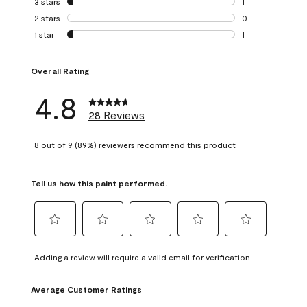
3 stars
stars
1
1 review with 3 st
2 stars
stars
0
0 reviews with 2 
1 star
stars
1
1 review with 1 sta
Overall Rating
4.8
28 Reviews
8 out of 9 (89%) reviewers recommend this product
Tell us how this paint performed.
Select
Select
Select
Select
Select
to
to
to
to
to
Adding a review will require a valid email for verification
rate
rate
rate
rate
rate
the
the
the
the
the
Average Customer Ratings
item
item
item
item
item