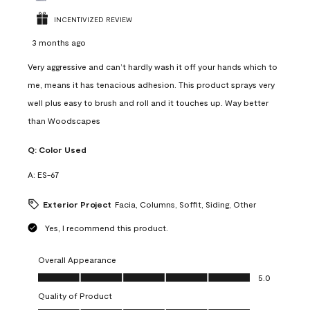
INCENTIVIZED REVIEW
3 months ago
Very aggressive and can’t hardly wash it off your hands which to
me, means it has tenacious adhesion. This product sprays very
well plus easy to brush and roll and it touches up. Way better
than Woodscapes
Q:
Color Used
A:
ES-67
Exterior Project
Facia, Columns, Soffit, Siding, Other
Yes, I recommend this product.
Overall Appearance
Overall Appearance, 5.0 out of 5
5.0
Quality of Product
Quality of Product, 5.0 out of 5