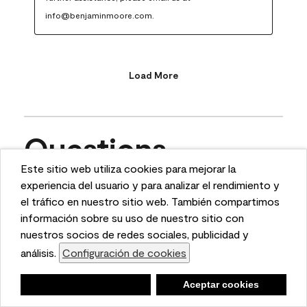
info@benjaminmoore.com.
Load More
Questions
Este sitio web utiliza cookies para mejorar la
This website uses cookies to enhance user experience
experiencia del usuario y para analizar el rendimiento y
Ask a question
and to analyze performance and traffic on our website.
el tráfico en nuestro sitio web. También compartimos
We also share information about your use of our site
información sobre su uso de nuestro sitio con
1 - 10 of 11 Questions
with our social media, advertising, and analytics
nuestros socios de redes sociales, publicidad y
partners.
análisis.
Configuración de cookies
Cookie Settings
Sort by
Negar
Deny
Aceptar cookies
Accept Cookies