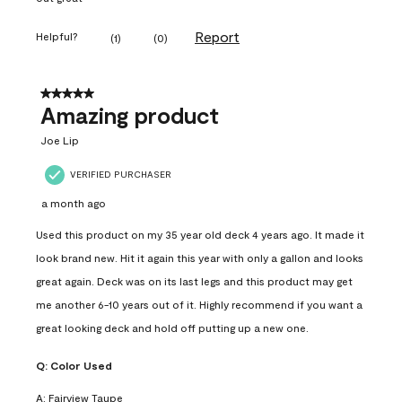
Report
Helpful?
(
1
)
(
0
)
5 out of 5 stars.
Amazing product
Joe Lip
VERIFIED PURCHASER
a month ago
Used this product on my 35 year old deck 4 years ago. It made it
look brand new. Hit it again this year with only a gallon and looks
great again. Deck was on its last legs and this product may get
me another 6-10 years out of it. Highly recommend if you want a
great looking deck and hold off putting up a new one.
Q:
Color Used
A:
Fairview Taupe