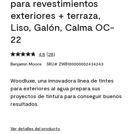
para revestimientos
exteriores + terraza,
Liso, Galón, Calma OC-
22
4.8
(28)
Read
28
Benjamin Moore
SKU# ZWB100000002434243
Reviews.
Same
page
Woodluxe, una innovadora línea de tintes
link.
para exteriores al agua prepara sus
proyectos de tintura para conseguir buenos
resultados.
Ver detalles del producto