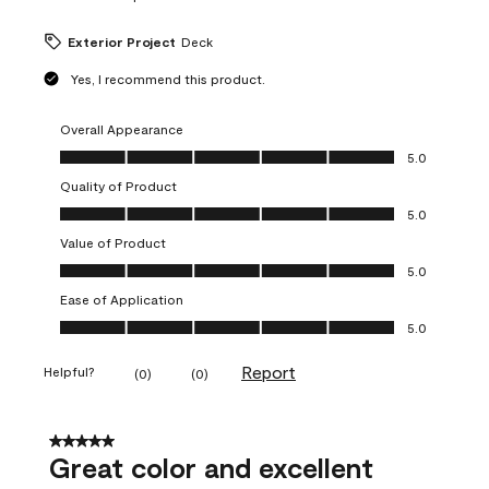
Exterior Project
Deck
Yes, I recommend this product.
Overall Appearance
Overall Appearance, 5.0 out of 5
5.0
Quality of Product
Quality of Product, 5.0 out of 5
5.0
Value of Product
Value of Product, 5.0 out of 5
5.0
Ease of Application
Ease of Application, 5.0 out of 5
5.0
Report
Helpful?
(
0
)
(
0
)
5 out of 5 stars.
Great color and excellent