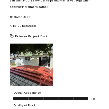
Benjamin Moore extender helps maintain a wet edge when
applying in warmer weather.
Q:
Color Used
A:
ES-20 Redwood
Exterior Project
Deck
Overall Appearance
Overall Appearance, 5.0 out of 5
5.0
Quality of Product