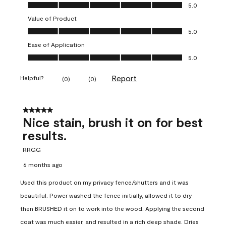
Quality of Product, 5.0 out of 5
5.0
Value of Product
Value of Product, 5.0 out of 5
5.0
Ease of Application
Ease of Application, 5.0 out of 5
5.0
Report
Helpful?
(
0
)
(
0
)
5 out of 5 stars.
Nice stain, brush it on for best
results.
RRGG
6 months ago
Used this product on my privacy fence/shutters and it was
beautiful. Power washed the fence initially, allowed it to dry
then BRUSHED it on to work into the wood. Applying the second
coat was much easier, and resulted in a rich deep shade. Dries