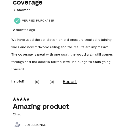
coverage
D. Shomon
VERIFIED PURCHASER
2 months ago
We have used the solid stain on old pressure treated retaining
walls and new redwood railing and the results are impressive.
The coverage is great with one coat, the wood grain still comes
through and the color is terrific. It will be our go to stain going
forward.
Report
Helpful?
(
0
)
(
0
)
5 out of 5 stars.
Amazing product
Chad
PROFESSIONAL