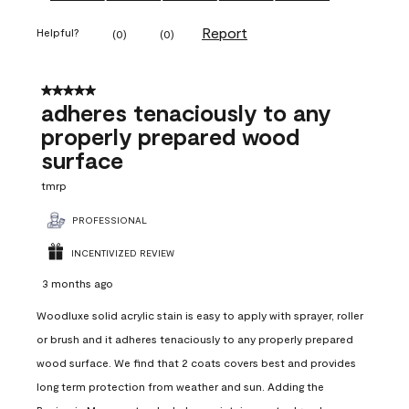
Report
Helpful?
(
0
)
(
0
)
5 out of 5 stars.
adheres tenaciously to any
properly prepared wood
surface
tmrp
PROFESSIONAL
INCENTIVIZED REVIEW
3 months ago
Woodluxe solid acrylic stain is easy to apply with sprayer, roller
or brush and it adheres tenaciously to any properly prepared
wood surface. We find that 2 coats covers best and provides
long term protection from weather and sun. Adding the