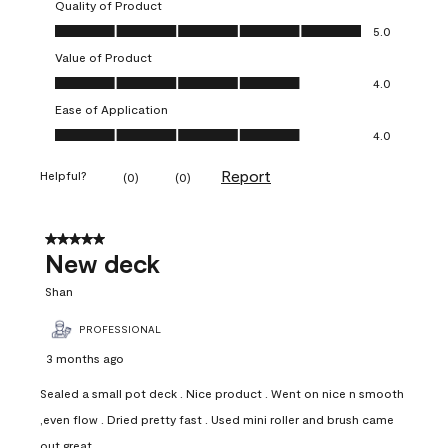
Quality of Product
Quality of Product, 5.0 out of 5
5.0
Value of Product
Value of Product, 4.0 out of 5
4.0
Ease of Application
Ease of Application, 4.0 out of 5
4.0
Report
Helpful?
(
0
)
(
0
)
5 out of 5 stars.
New deck
Shan
PROFESSIONAL
3 months ago
Sealed a small pot deck . Nice product . Went on nice n smooth
,even flow . Dried pretty fast . Used mini roller and brush came
out great