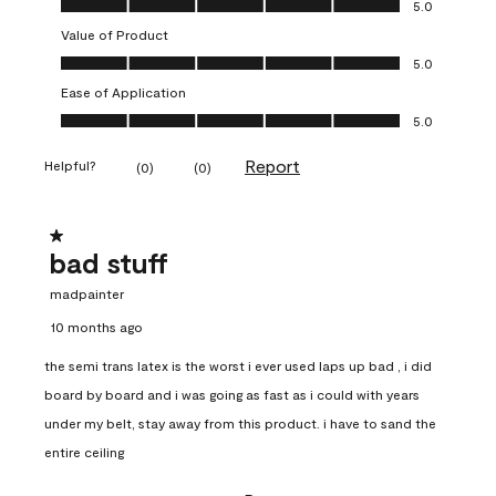
5.0
Value of Product
Value of Product, 5.0 out of 5
5.0
Ease of Application
Ease of Application, 5.0 out of 5
5.0
Report
Helpful?
(
0
)
(
0
)
1 out of 5 stars.
bad stuff
madpainter
10 months ago
the semi trans latex is the worst i ever used laps up bad , i did
board by board and i was going as fast as i could with years
under my belt, stay away from this product. i have to sand the
entire ceiling