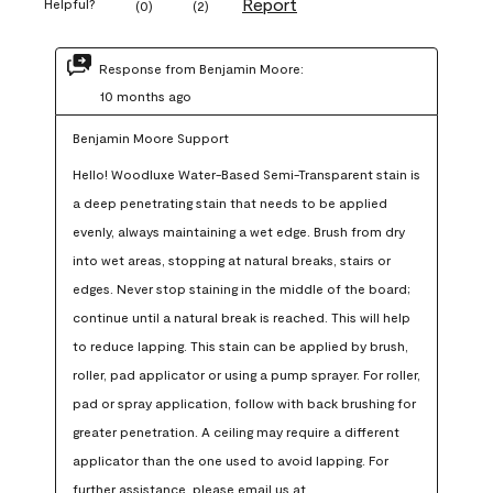
Report
Helpful?
(
0
)
(
2
)
Response from Benjamin Moore:
10 months ago
Benjamin Moore Support
Hello! Woodluxe Water-Based Semi-Transparent stain is 
a deep penetrating stain that needs to be applied 
evenly, always maintaining a wet edge. Brush from dry 
into wet areas, stopping at natural breaks, stairs or 
edges. Never stop staining in the middle of the board; 
continue until a natural break is reached. This will help 
to reduce lapping. This stain can be applied by brush, 
roller, pad applicator or using a pump sprayer. For roller, 
pad or spray application, follow with back brushing for 
greater penetration. A ceiling may require a different 
applicator than the one used to avoid lapping. For 
further assistance, please email us at 