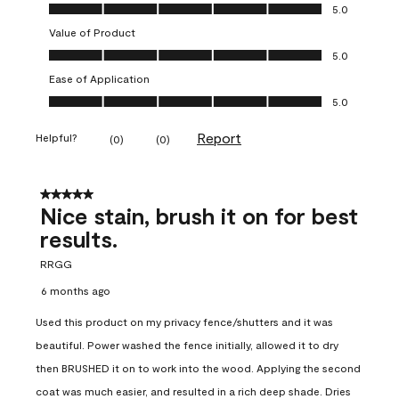
Quality of Product, 5.0 out of 5
5.0
Value of Product
Value of Product, 5.0 out of 5
5.0
Ease of Application
Ease of Application, 5.0 out of 5
5.0
Report
Helpful?
(
0
)
(
0
)
5 out of 5 stars.
Nice stain, brush it on for best
results.
RRGG
6 months ago
Used this product on my privacy fence/shutters and it was
beautiful. Power washed the fence initially, allowed it to dry
then BRUSHED it on to work into the wood. Applying the second
coat was much easier, and resulted in a rich deep shade. Dries