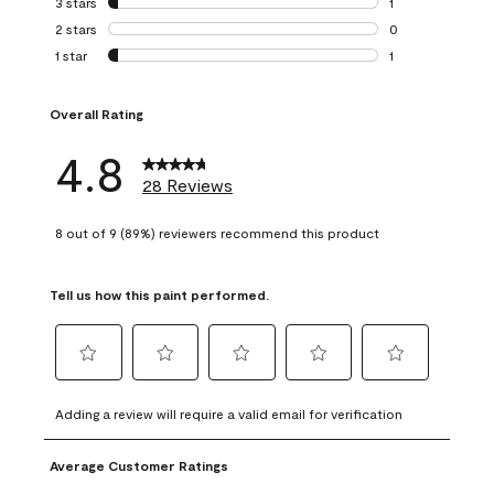
3 stars
stars
1
1 review with 3 st
2 stars
stars
0
0 reviews with 2 
1 star
stars
1
1 review with 1 sta
Overall Rating
4.8
28 Reviews
8 out of 9 (89%) reviewers recommend this product
Tell us how this paint performed.
Select
Select
Select
Select
Select
to
to
to
to
to
Adding a review will require a valid email for verification
rate
rate
rate
rate
rate
the
the
the
the
the
Average Customer Ratings
item
item
item
item
item