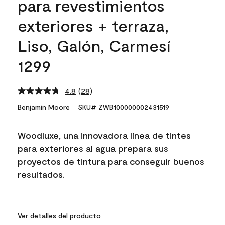
para revestimientos
exteriores + terraza,
Liso, Galón, Carmesí
1299
4.8
(28)
Read
28
Benjamin Moore
SKU# ZWB100000002431519
Reviews.
Same
page
Woodluxe, una innovadora línea de tintes
link.
para exteriores al agua prepara sus
proyectos de tintura para conseguir buenos
resultados.
Ver detalles del producto