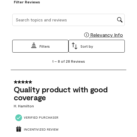
Filter Reviews
Search topics and reviews search region
Relevancy Info
Display
Filters
Sort by
1
1
–
8 of 28
Reviews
to
8
of
28
5 out of 5 stars.
Reviews
Quality product with good
.
coverage
H. Hamilton
VERIFIED PURCHASER
INCENTIVIZED REVIEW