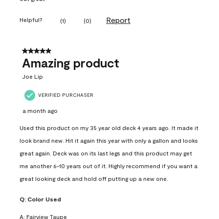
Report
Helpful?
(
1
)
(
0
)
5 out of 5 stars.
Amazing product
Joe Lip
VERIFIED PURCHASER
a month ago
Used this product on my 35 year old deck 4 years ago. It made it
look brand new. Hit it again this year with only a gallon and looks
great again. Deck was on its last legs and this product may get
me another 6-10 years out of it. Highly recommend if you want a
great looking deck and hold off putting up a new one.
Q:
Color Used
A:
Fairview Taupe