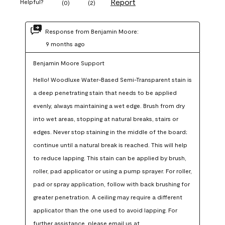
Report
Helpful?
(
0
)
(
2
)
Response from Benjamin Moore:
9 months ago
Benjamin Moore Support
Hello! Woodluxe Water-Based Semi-Transparent stain is 
a deep penetrating stain that needs to be applied 
evenly, always maintaining a wet edge. Brush from dry 
into wet areas, stopping at natural breaks, stairs or 
edges. Never stop staining in the middle of the board; 
continue until a natural break is reached. This will help 
to reduce lapping. This stain can be applied by brush, 
roller, pad applicator or using a pump sprayer. For roller, 
pad or spray application, follow with back brushing for 
greater penetration. A ceiling may require a different 
applicator than the one used to avoid lapping. For 
further assistance, please email us at 