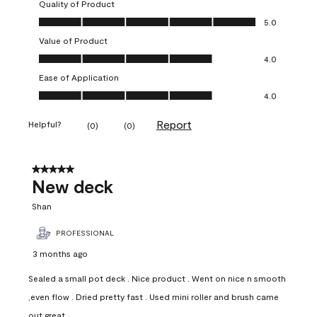
Quality of Product
Quality of Product, 5.0 out of 5
5.0
Value of Product
Value of Product, 4.0 out of 5
4.0
Ease of Application
Ease of Application, 4.0 out of 5
4.0
Report
Helpful?
(
0
)
(
0
)
5 out of 5 stars.
New deck
Shan
PROFESSIONAL
3 months ago
Sealed a small pot deck . Nice product . Went on nice n smooth
,even flow . Dried pretty fast . Used mini roller and brush came
out great