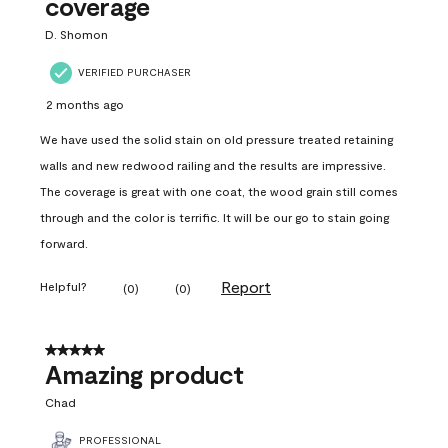
coverage
D. Shomon
VERIFIED PURCHASER
2 months ago
We have used the solid stain on old pressure treated retaining
walls and new redwood railing and the results are impressive.
The coverage is great with one coat, the wood grain still comes
through and the color is terrific. It will be our go to stain going
forward.
Report
Helpful?
(
0
)
(
0
)
5 out of 5 stars.
Amazing product
Chad
PROFESSIONAL