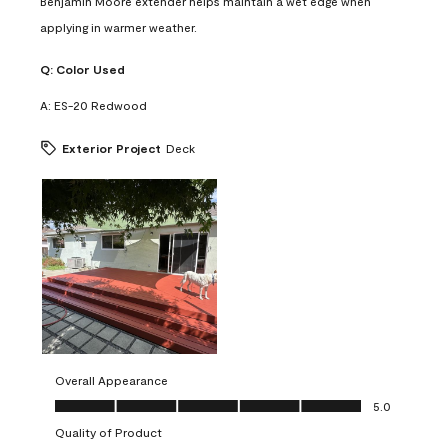
Benjamin Moore extender helps maintain a wet edge when
applying in warmer weather.
Q:
Color Used
A:
ES-20 Redwood
Exterior Project
Deck
Overall Appearance
Overall Appearance, 5.0 out of 5
5.0
Quality of Product