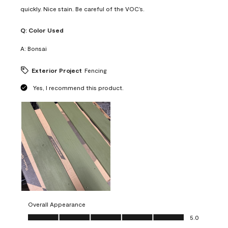
quickly. Nice stain. Be careful of the VOC’s.
Q:
Color Used
A:
Bonsai
Exterior Project
Fencing
Yes, I recommend this product.
Overall Appearance
Overall Appearance, 5.0 out of 5
5.0