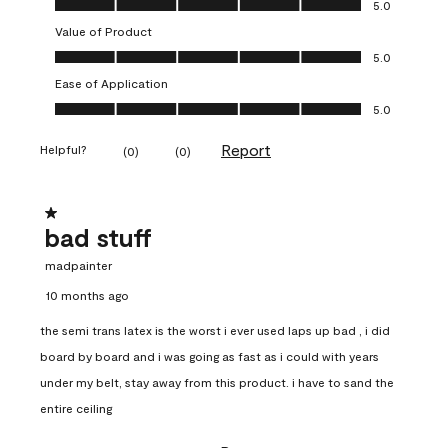
5.0
Value of Product
Value of Product, 5.0 out of 5
5.0
Ease of Application
Ease of Application, 5.0 out of 5
5.0
Report
Helpful?
(
0
)
(
0
)
1 out of 5 stars.
bad stuff
madpainter
10 months ago
the semi trans latex is the worst i ever used laps up bad , i did
board by board and i was going as fast as i could with years
under my belt, stay away from this product. i have to sand the
entire ceiling