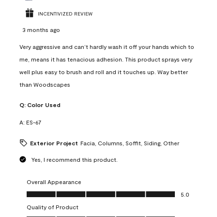
INCENTIVIZED REVIEW
3 months ago
Very aggressive and can’t hardly wash it off your hands which to
me, means it has tenacious adhesion. This product sprays very
well plus easy to brush and roll and it touches up. Way better
than Woodscapes
Q:
Color Used
A:
ES-67
Exterior Project
Facia, Columns, Soffit, Siding, Other
Yes, I recommend this product.
Overall Appearance
Overall Appearance, 5.0 out of 5
5.0
Quality of Product
Quality of Product, 5.0 out of 5