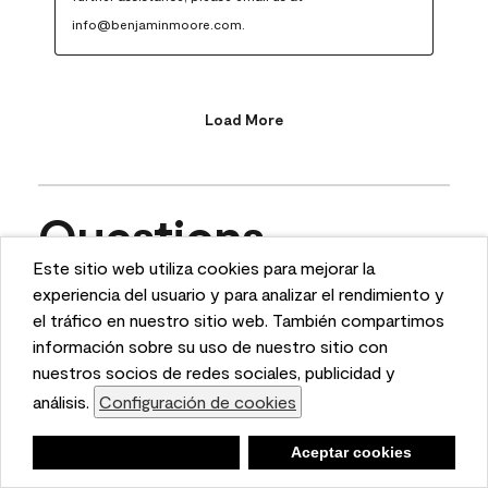
info@benjaminmoore.com.
Load More
Questions
Este sitio web utiliza cookies para mejorar la
This website uses cookies to enhance user experience
experiencia del usuario y para analizar el rendimiento y
Ask a question
and to analyze performance and traffic on our website.
el tráfico en nuestro sitio web. También compartimos
We also share information about your use of our site
información sobre su uso de nuestro sitio con
1 - 10 of 11 Questions
with our social media, advertising, and analytics
nuestros socios de redes sociales, publicidad y
partners.
análisis.
Configuración de cookies
Cookie Settings
Sort by
Negar
Deny
Aceptar cookies
Accept Cookies