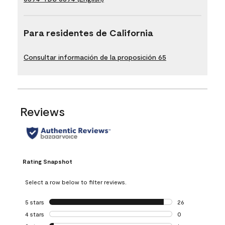
Para residentes de California
Consultar información de la proposición 65
Reviews
Rating Snapshot
Select a row below to filter reviews.
5 stars
stars
26
26 reviews with 5
4 stars
stars
0
0 reviews with 4 