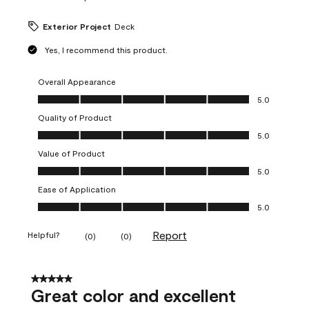
Exterior Project
Deck
Yes, I recommend this product.
Overall Appearance
Overall Appearance, 5.0 out of 5
5.0
Quality of Product
Quality of Product, 5.0 out of 5
5.0
Value of Product
Value of Product, 5.0 out of 5
5.0
Ease of Application
Ease of Application, 5.0 out of 5
5.0
Report
Helpful?
(
0
)
(
0
)
5 out of 5 stars.
Great color and excellent