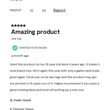
Report
Helpful?
(
1
)
(
0
)
5 out of 5 stars.
Amazing product
Joe Lip
VERIFIED PURCHASER
a month ago
Used this product on my 35 year old deck 4 years ago. It made it
look brand new. Hit it again this year with only a gallon and looks
great again. Deck was on its last legs and this product may get
me another 6-10 years out of it. Highly recommend if you want a
great looking deck and hold off putting up a new one.
Q:
Color Used
A:
Fairview Taupe