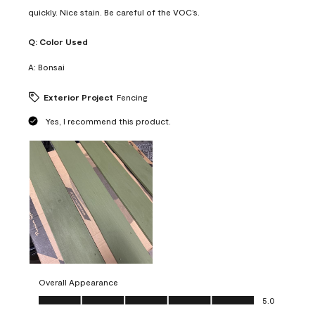
quickly. Nice stain. Be careful of the VOC’s.
Q:
Color Used
A:
Bonsai
Exterior Project
Fencing
Yes, I recommend this product.
Overall Appearance
Overall Appearance, 5.0 out of 5
5.0