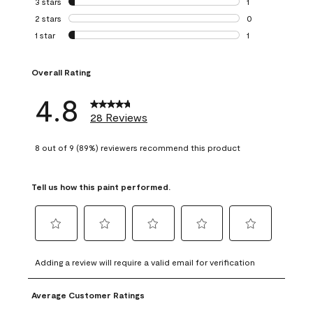
3 stars
stars
1
1 review with 3 st
2 stars
stars
0
0 reviews with 2 
1 star
stars
1
1 review with 1 sta
Overall Rating
4.8
28 Reviews
8 out of 9 (89%) reviewers recommend this product
Tell us how this paint performed.
Select
Select
Select
Select
Select
to
to
to
to
to
Adding a review will require a valid email for verification
rate
rate
rate
rate
rate
the
the
the
the
the
Average Customer Ratings
item
item
item
item
item