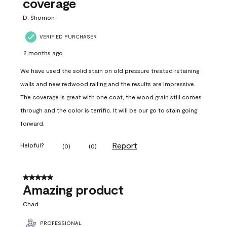
coverage
D. Shomon
VERIFIED PURCHASER
2 months ago
We have used the solid stain on old pressure treated retaining
walls and new redwood railing and the results are impressive.
The coverage is great with one coat, the wood grain still comes
through and the color is terrific. It will be our go to stain going
forward.
Report
Helpful?
(
0
)
(
0
)
5 out of 5 stars.
Amazing product
Chad
PROFESSIONAL