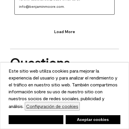
info@benjaminmoore.com.
Load More
Questions
Este sitio web utiliza cookies para mejorar la
This website uses cookies to enhance user experience
experiencia del usuario y para analizar el rendimiento y
Ask a question
and to analyze performance and traffic on our website.
el tráfico en nuestro sitio web. También compartimos
We also share information about your use of our site
información sobre su uso de nuestro sitio con
1 - 10 of 11 Questions
with our social media, advertising, and analytics
nuestros socios de redes sociales, publicidad y
partners.
análisis.
Configuración de cookies
Cookie Settings
Sort by
Negar
Deny
Aceptar cookies
Accept Cookies