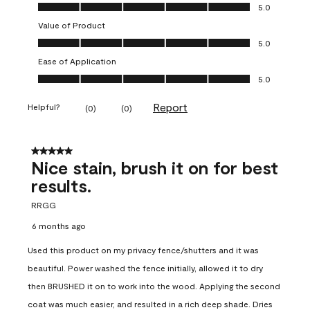
Quality of Product, 5.0 out of 5
5.0
Value of Product
Value of Product, 5.0 out of 5
5.0
Ease of Application
Ease of Application, 5.0 out of 5
5.0
Report
Helpful?
(
0
)
(
0
)
5 out of 5 stars.
Nice stain, brush it on for best
results.
RRGG
6 months ago
Used this product on my privacy fence/shutters and it was
beautiful. Power washed the fence initially, allowed it to dry
then BRUSHED it on to work into the wood. Applying the second
coat was much easier, and resulted in a rich deep shade. Dries