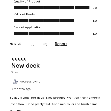
Quality of Product
Quality of Product, 5.0 out of 5
5.0
Value of Product
Value of Product, 4.0 out of 5
4.0
Ease of Application
Ease of Application, 4.0 out of 5
4.0
Report
Helpful?
(
0
)
(
0
)
5 out of 5 stars.
New deck
Shan
PROFESSIONAL
3 months ago
Sealed a small pot deck . Nice product . Went on nice n smooth
,even flow . Dried pretty fast . Used mini roller and brush came
out great