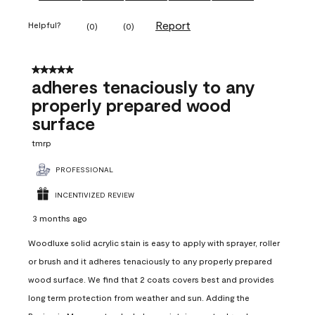
Report
Helpful?
(
0
)
(
0
)
5 out of 5 stars.
adheres tenaciously to any
properly prepared wood
surface
tmrp
PROFESSIONAL
INCENTIVIZED REVIEW
3 months ago
Woodluxe solid acrylic stain is easy to apply with sprayer, roller
or brush and it adheres tenaciously to any properly prepared
wood surface. We find that 2 coats covers best and provides
long term protection from weather and sun. Adding the