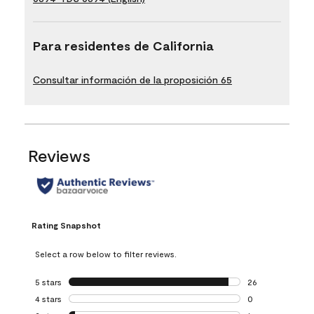
Para residentes de California
Consultar información de la proposición 65
Reviews
Rating Snapshot
Select a row below to filter reviews.
5 stars
stars
26
26 reviews with 5
4 stars
stars
0
0 reviews with 4 