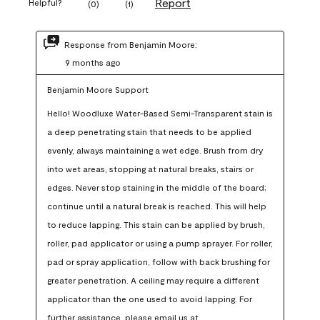
Report
Helpful?
(
0
)
(
1
)
Response from Benjamin Moore:
9 months ago
Benjamin Moore Support
Hello! Woodluxe Water-Based Semi-Transparent stain is 
a deep penetrating stain that needs to be applied 
evenly, always maintaining a wet edge. Brush from dry 
into wet areas, stopping at natural breaks, stairs or 
edges. Never stop staining in the middle of the board; 
continue until a natural break is reached. This will help 
to reduce lapping. This stain can be applied by brush, 
roller, pad applicator or using a pump sprayer. For roller, 
pad or spray application, follow with back brushing for 
greater penetration. A ceiling may require a different 
applicator than the one used to avoid lapping. For 
further assistance, please email us at 