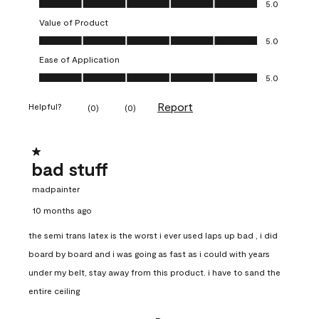
5.0
Value of Product
Value of Product, 5.0 out of 5
5.0
Ease of Application
Ease of Application, 5.0 out of 5
5.0
Report
Helpful?
(
0
)
(
0
)
1 out of 5 stars.
bad stuff
madpainter
10 months ago
the semi trans latex is the worst i ever used laps up bad , i did
board by board and i was going as fast as i could with years
under my belt, stay away from this product. i have to sand the
entire ceiling