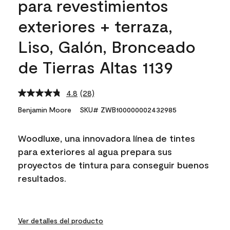
para revestimientos
exteriores + terraza,
Liso, Galón, Bronceado
de Tierras Altas 1139
4.8
(28)
Read
28
Benjamin Moore
SKU# ZWB100000002432985
Reviews.
Same
page
Woodluxe, una innovadora línea de tintes
link.
para exteriores al agua prepara sus
proyectos de tintura para conseguir buenos
resultados.
Ver detalles del producto