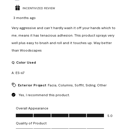
INCENTIVIZED REVIEW
3 months ago
Very aggressive and can’t hardly wash it off your hands which to
me, means it has tenacious adhesion. This product sprays very
well plus easy to brush and roll and it touches up. Way better
than Woodscapes
Q:
Color Used
A:
ES-67
Exterior Project
Facia, Columns, Soffit, Siding, Other
Yes, I recommend this product.
Overall Appearance
Overall Appearance, 5.0 out of 5
5.0
Quality of Product
Quality of Product, 5.0 out of 5