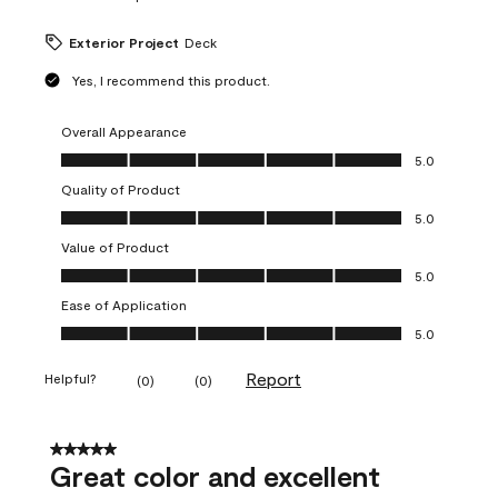
Exterior Project
Deck
Yes, I recommend this product.
Overall Appearance
Overall Appearance, 5.0 out of 5
5.0
Quality of Product
Quality of Product, 5.0 out of 5
5.0
Value of Product
Value of Product, 5.0 out of 5
5.0
Ease of Application
Ease of Application, 5.0 out of 5
5.0
Report
Helpful?
(
0
)
(
0
)
5 out of 5 stars.
Great color and excellent