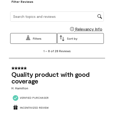
Filter Reviews
Search topics and reviews search region
Relevancy Info
Display
Filters
Sort by
1
1
–
8 of 28
Reviews
to
8
of
28
5 out of 5 stars.
Reviews
Quality product with good
.
coverage
H. Hamilton
VERIFIED PURCHASER
INCENTIVIZED REVIEW