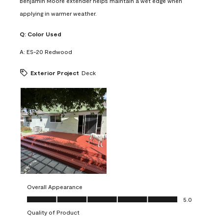
Benjamin Moore extender helps maintain a wet edge when
applying in warmer weather.
Q:
Color Used
A:
ES-20 Redwood
Exterior Project
Deck
Overall Appearance
Overall Appearance, 5.0 out of 5
5.0
Quality of Product