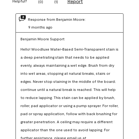
Report
Helpful?
(
0
)
(
1
)
Response from Benjamin Moore:
9 months ago
Benjamin Moore Support
Hello! Woodluxe Water-Based Semi-Transparent stain is 
a deep penetrating stain that needs to be applied 
evenly, always maintaining a wet edge. Brush from dry 
into wet areas, stopping at natural breaks, stairs or 
edges. Never stop staining in the middle of the board; 
continue until a natural break is reached. This will help 
to reduce lapping. This stain can be applied by brush, 
roller, pad applicator or using a pump sprayer. For roller, 
pad or spray application, follow with back brushing for 
greater penetration. A ceiling may require a different 
applicator than the one used to avoid lapping. For 
further assistance, please email us at 