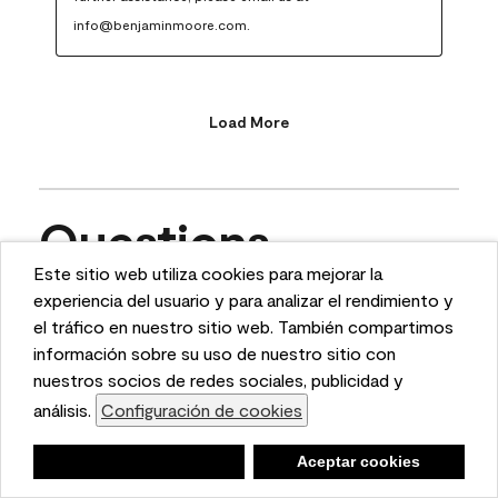
info@benjaminmoore.com.
Load More
Questions
Este sitio web utiliza cookies para mejorar la
This website uses cookies to enhance user experience
experiencia del usuario y para analizar el rendimiento y
Ask a question
and to analyze performance and traffic on our website.
el tráfico en nuestro sitio web. También compartimos
We also share information about your use of our site
información sobre su uso de nuestro sitio con
1 - 10 of 11 Questions
with our social media, advertising, and analytics
nuestros socios de redes sociales, publicidad y
partners.
análisis.
Configuración de cookies
Cookie Settings
Sort by
Negar
Deny
Aceptar cookies
Accept Cookies