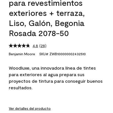
para revestimientos
exteriores + terraza,
Liso, Galón, Begonia
Rosada 2078-50
4.8
(28)
Read
28
Benjamin Moore
SKU# ZWB100000002432510
Reviews.
Same
page
Woodluxe, una innovadora línea de tintes
link.
para exteriores al agua prepara sus
proyectos de tintura para conseguir buenos
resultados.
Ver detalles del producto