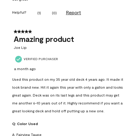
Report
Helpful?
(
1
)
(
0
)
5 out of 5 stars.
Amazing product
Joe Lip
VERIFIED PURCHASER
a month ago
Used this product on my 35 year old deck 4 years ago. It made it
look brand new. Hit it again this year with only a gallon and looks
great again. Deck was on its last legs and this product may get
me another 6-10 years out of it. Highly recommend if you want a
great looking deck and hold off putting up a new one.
Q:
Color Used
A:
Fairview Taupe