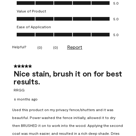
Quality of Product, 5.0 out of 5
5.0
Value of Product
Value of Product, 5.0 out of 5
5.0
Ease of Application
Ease of Application, 5.0 out of 5
5.0
Report
Helpful?
(
0
)
(
0
)
5 out of 5 stars.
Nice stain, brush it on for best
results.
RRGG
6 months ago
Used this product on my privacy fence/shutters and it was
beautiful. Power washed the fence initially, allowed it to dry
then BRUSHED it on to work into the wood. Applying the second
coat was much easier, and resulted in a rich deep shade. Dries