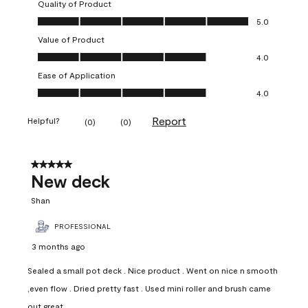
Quality of Product
Quality of Product, 5.0 out of 5
5.0
Value of Product
Value of Product, 4.0 out of 5
4.0
Ease of Application
Ease of Application, 4.0 out of 5
4.0
Report
Helpful?
(
0
)
(
0
)
5 out of 5 stars.
New deck
Shan
PROFESSIONAL
3 months ago
Sealed a small pot deck . Nice product . Went on nice n smooth
,even flow . Dried pretty fast . Used mini roller and brush came
out great