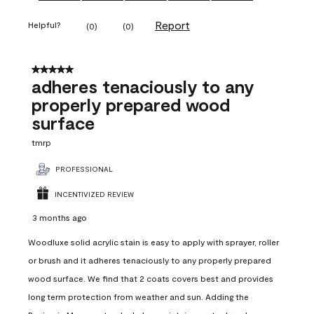
Report
Helpful?
(
0
)
(
0
)
5 out of 5 stars.
adheres tenaciously to any
properly prepared wood
surface
tmrp
PROFESSIONAL
INCENTIVIZED REVIEW
3 months ago
Woodluxe solid acrylic stain is easy to apply with sprayer, roller
or brush and it adheres tenaciously to any properly prepared
wood surface. We find that 2 coats covers best and provides
long term protection from weather and sun. Adding the