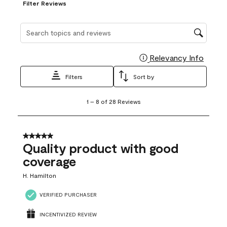
Filter Reviews
Search topics and reviews search region
Relevancy Info
Display
Filters
Sort by
1
1
–
8 of 28
Reviews
to
8
of
28
5 out of 5 stars.
Reviews
Quality product with good
.
coverage
H. Hamilton
VERIFIED PURCHASER
INCENTIVIZED REVIEW