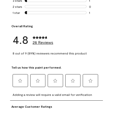
3 stars
stars
1
1 review with 3 st
2 stars
stars
0
0 reviews with 2 
1 star
stars
1
1 review with 1 sta
Overall Rating
4.8
28 Reviews
8 out of 9 (89%) reviewers recommend this product
Tell us how this paint performed.
Select
Select
Select
Select
Select
to
to
to
to
to
Adding a review will require a valid email for verification
rate
rate
rate
rate
rate
the
the
the
the
the
Average Customer Ratings
item
item
item
item
item