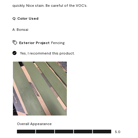
quickly. Nice stain. Be careful of the VOC’s.
Q:
Color Used
A:
Bonsai
Exterior Project
Fencing
Yes, I recommend this product.
Overall Appearance
Overall Appearance, 5.0 out of 5
5.0