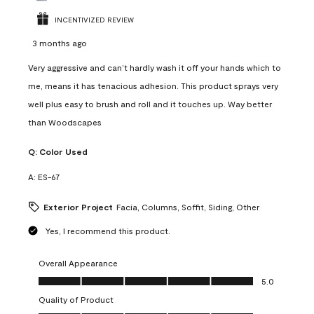
INCENTIVIZED REVIEW
3 months ago
Very aggressive and can’t hardly wash it off your hands which to
me, means it has tenacious adhesion. This product sprays very
well plus easy to brush and roll and it touches up. Way better
than Woodscapes
Q:
Color Used
A:
ES-67
Exterior Project
Facia, Columns, Soffit, Siding, Other
Yes, I recommend this product.
Overall Appearance
Overall Appearance, 5.0 out of 5
5.0
Quality of Product
Quality of Product, 5.0 out of 5