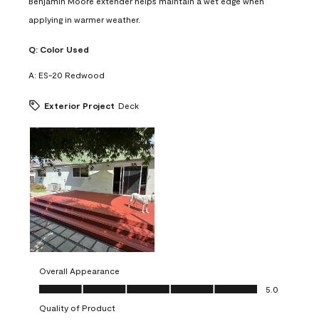
Benjamin Moore extender helps maintain a wet edge when
applying in warmer weather.
Q:
Color Used
A:
ES-20 Redwood
Exterior Project
Deck
Overall Appearance
Overall Appearance, 5.0 out of 5
5.0
Quality of Product