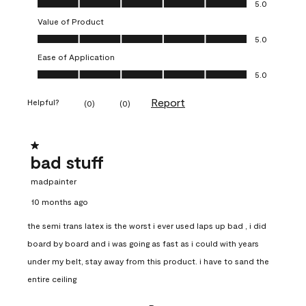
5.0
Value of Product
Value of Product, 5.0 out of 5
5.0
Ease of Application
Ease of Application, 5.0 out of 5
5.0
Report
Helpful?
(
0
)
(
0
)
1 out of 5 stars.
bad stuff
madpainter
10 months ago
the semi trans latex is the worst i ever used laps up bad , i did
board by board and i was going as fast as i could with years
under my belt, stay away from this product. i have to sand the
entire ceiling