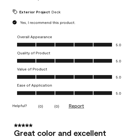
Exterior Project
Deck
Yes, I recommend this product.
Overall Appearance
Overall Appearance, 5.0 out of 5
5.0
Quality of Product
Quality of Product, 5.0 out of 5
5.0
Value of Product
Value of Product, 5.0 out of 5
5.0
Ease of Application
Ease of Application, 5.0 out of 5
5.0
Report
Helpful?
(
0
)
(
0
)
5 out of 5 stars.
Great color and excellent