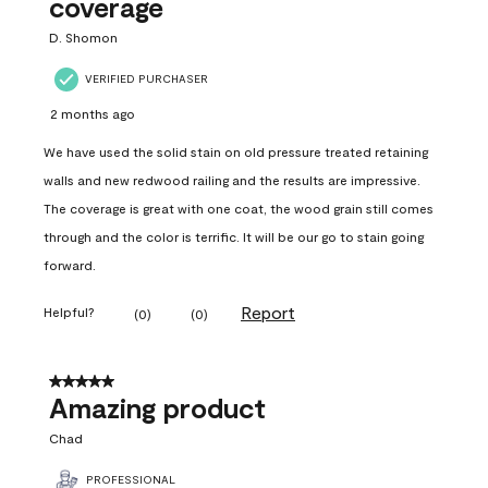
coverage
D. Shomon
VERIFIED PURCHASER
2 months ago
We have used the solid stain on old pressure treated retaining
walls and new redwood railing and the results are impressive.
The coverage is great with one coat, the wood grain still comes
through and the color is terrific. It will be our go to stain going
forward.
Report
Helpful?
(
0
)
(
0
)
5 out of 5 stars.
Amazing product
Chad
PROFESSIONAL