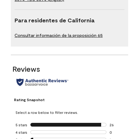
Para residentes de California
Consultar información de la proposición 65
Reviews
Rating Snapshot
Select a row below to filter reviews.
5 stars
stars
26
26 reviews with 5
4 stars
stars
0
0 reviews with 4 