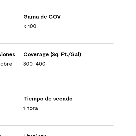
Gama de COV
< 100
ciones
Coverage (Sq. Ft./Gal)
sobre
300-400
Tiempo de secado
1 hora