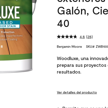
Galón, Ci
40
4.8
(28)
Read
28
Reviews.
Benjamin Moore
SKU# ZWB100
Same
page
Woodluxe, una innovador
link.
prepara sus proyectos 
resultados.
Ver detalles del producto