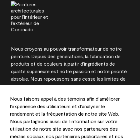
Nous croyons au pouvoir transformateur de notre
peinture. Depuis des générations, la fabrication de
produits et de couleurs à partir d’ingrédients de
qualité supérieure est notre passion et notre priorité
absolue. Nous repoussons sans cesse les limites de
l’innovation et privilégions la durabilité pour
l’obtention de résultats à long terme et la fiabilité de
Nous faisons appel à des témoins afin d’améliorer
l’expertise locale.
l’expérience des utilisateurs et d’analyser le
rendement et la fréquentation de notre site Web.
Nous partageons aussi de l’information sur votre
utilisation de notre site avec nos partenaires des
Les couleurs représentées à l’écran et sur les
médias sociaux, nos partenaires publicitaires et nos
documents imprimés peuvent différer des couleurs