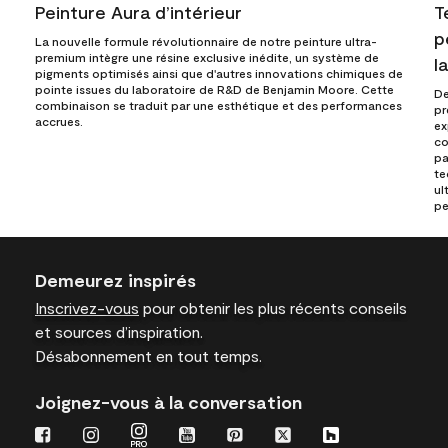
Peinture Aura d’intérieur
T
p
La nouvelle formule révolutionnaire de notre peinture ultra-
premium intègre une résine exclusive inédite, un système de
l
pigments optimisés ainsi que d'autres innovations chimiques de
pointe issues du laboratoire de R&D de Benjamin Moore. Cette
De
combinaison se traduit par une esthétique et des performances
pr
accrues.
ex
co
pa
te
ul
pe
Demeurez inspirés
Inscrivez-vous
pour obtenir les plus récents conseils
et sources d’inspiration.
Désabonnement en tout temps.
Joignez-vous à la conversation