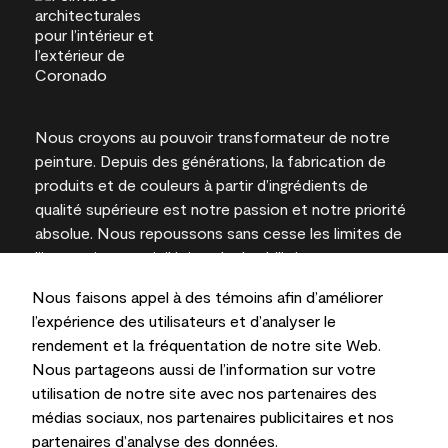
Nous croyons au pouvoir transformateur de notre
peinture. Depuis des générations, la fabrication de
produits et de couleurs à partir d’ingrédients de
qualité supérieure est notre passion et notre priorité
absolue. Nous repoussons sans cesse les limites de
l’innovation et privilégions la durabilité pour
l’obtention de résultats à long terme et la fiabilité de
Nous faisons appel à des témoins afin d’améliorer
l’expertise locale.
l’expérience des utilisateurs et d’analyser le
rendement et la fréquentation de notre site Web.
Nous partageons aussi de l’information sur votre
utilisation de notre site avec nos partenaires des
Les couleurs représentées à l’écran et sur les
médias sociaux, nos partenaires publicitaires et nos
documents imprimés peuvent différer des couleurs
partenaires d’analyse des données.
en contenant.