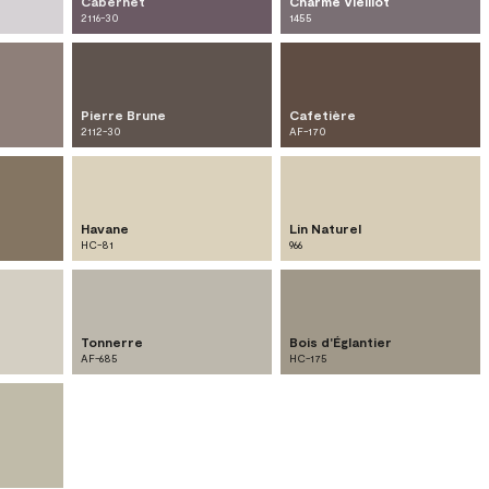
Cabernet
Charme Vieillot
2116-30
1455
Pierre Brune
Cafetière
2112-30
AF-170
Havane
Lin Naturel
HC-81
966
Tonnerre
Bois d'Églantier
AF-685
HC-175