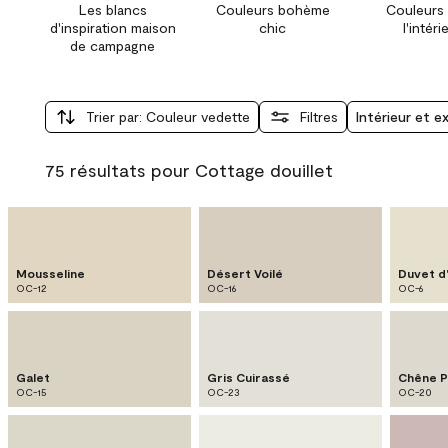
Les blancs
Couleurs bohème
Couleurs
d'inspiration maison
chic
l'intéri
de campagne
Trier par
:
Couleur vedette
Filtres
Intérieur et e
75 résultats pour Cottage douillet
Mousseline
Désert Voilé
Duvet d
OC-12
OC-16
OC-6
Galet
Gris Cuirassé
Chêne P
OC-15
OC-23
OC-20