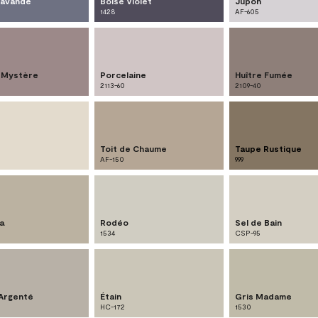
Lavande
Boisé Violet
Jupon
1428
AF-605
e Mystère
Porcelaine
Huître Fumée
2113-60
2109-40
Toit de Chaume
Taupe Rustique
AF-150
999
a
Rodéo
Sel de Bain
1534
CSP-95
Argenté
Étain
Gris Madame
HC-172
1530