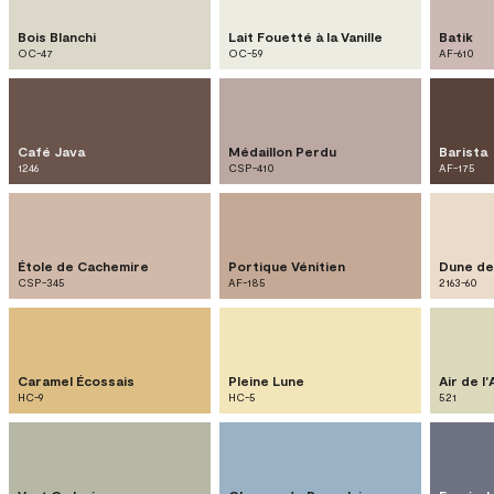
Bois Blanchi
Lait Fouetté à la Vanille
Batik
OC-47
OC-59
AF-610
Café Java
Médaillon Perdu
Barista
1246
CSP-410
AF-175
Étole de Cachemire
Portique Vénitien
Dune de
CSP-345
AF-185
2163-60
Caramel Écossais
Pleine Lune
Air de l
HC-9
HC-5
521