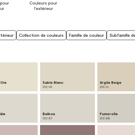
 pour
Couleurs pour
eur
l'extérieur
xtérieur
Collection de couleurs
Famille de couleur
Subfamille d
'Oie
Sable Blanc
Argile Beige
OC-10
OC-11
âle
Balboa
Fumerolle
OC-27
OC-28