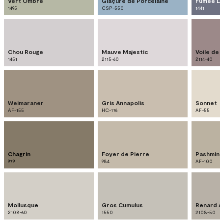
Vert Ombré
Glaçure de Porcelaine
Fumée 
1495
CSP-550
1441
Chou Rouge
Mauve Majestic
Voile d
1451
2115-60
2114-40
Weimaraner
Gris Annapolis
Sonnet
AF-155
HC-176
AF-55
Chagrin
Foyer de Pierre
Pashmin
979
984
AF-100
Mollusque
Gros Cumulus
Renard 
2108-60
1550
2108-50