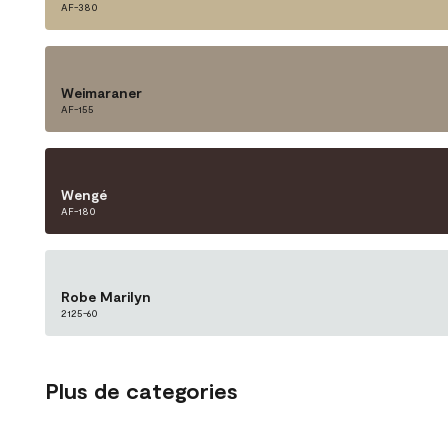
AF-380
Weimaraner
AF-155
Wengé
AF-180
Robe Marilyn
2125-60
Plus de categories