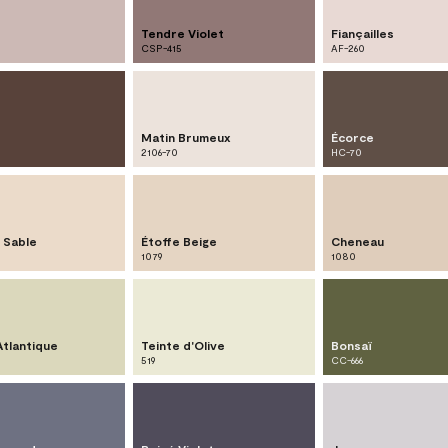
Tendre Violet
Fiançailles
CSP-415
AF-260
Matin Brumeux
Écorce
2106-70
HC-70
 Sable
Étoffe Beige
Cheneau
1079
1080
'Atlantique
Teinte d'Olive
Bonsaï
519
CC-666