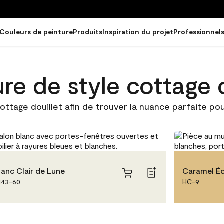
Couleurs de peinture
Produits
Inspiration du projet
Professionnel
re de style cottage d
ottage douillet afin de trouver la nuance parfaite pou
lanc Clair de Lune
Caramel Éc
143-60
HC-9