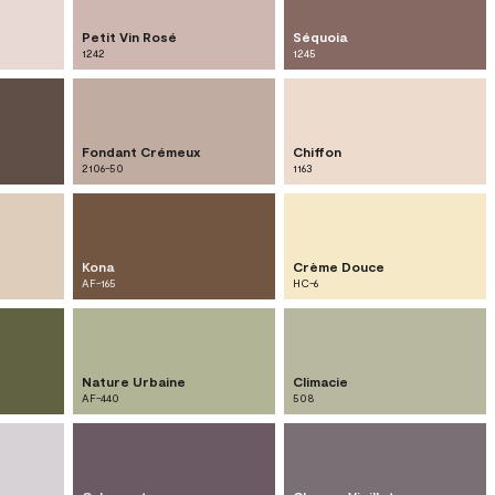
Petit Vin Rosé
Séquoia
1242
1245
Fondant Crémeux
Chiffon
2106-50
1163
Kona
Crème Douce
AF-165
HC-6
Nature Urbaine
Climacie
AF-440
508