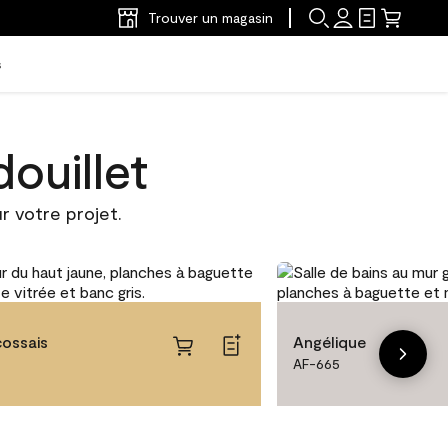
Trouver un magasin
s
ouillet
r votre projet.
ossais
Angélique
AF-665