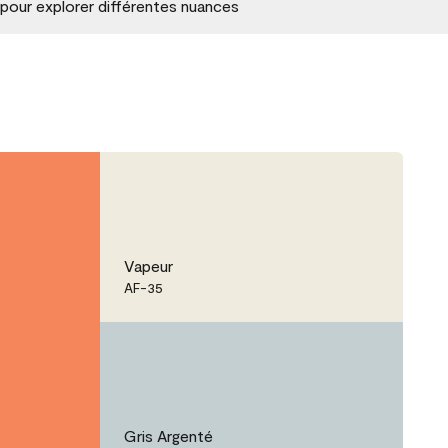
 pour explorer différentes nuances
Vapeur
AF-35
Gris Argenté