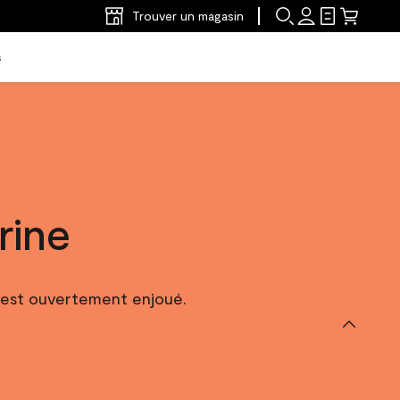
Trouver un magasin
s
rine
 est ouvertement enjoué.