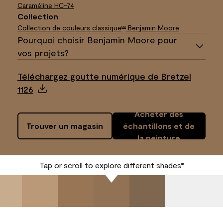
Caraméline
HC-74
Collection
Collection de couleurs classique
Benjamin Moore
MD
Pourquoi choisir Benjamin Moore pour
vos projets?
Téléchargez goutte numérique de Bretzel
1126
Acheter des
Trouver un magasin
échantillons et de
la peinture
Tap or scroll to explore different shades*