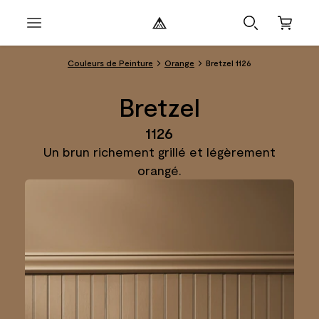
Couleurs de Peinture
Orange
Bretzel 1126
Bretzel
1126
Un brun richement grillé et légèrement
orangé.