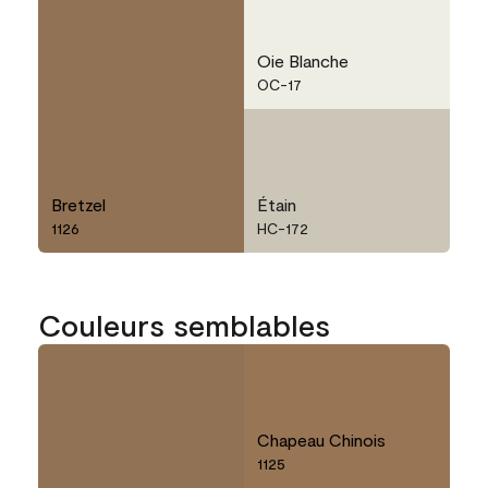
Oie Blanche
OC-17
Bretzel
Étain
1126
HC-172
Couleurs semblables
Chapeau Chinois
1125