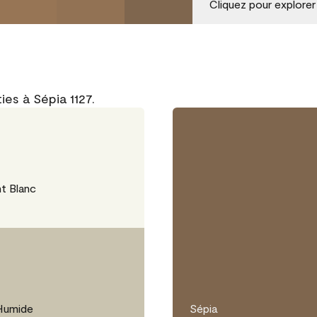
Cliquez pour explorer
es à Sépia 1127.
t Blanc
 Humide
Sépia