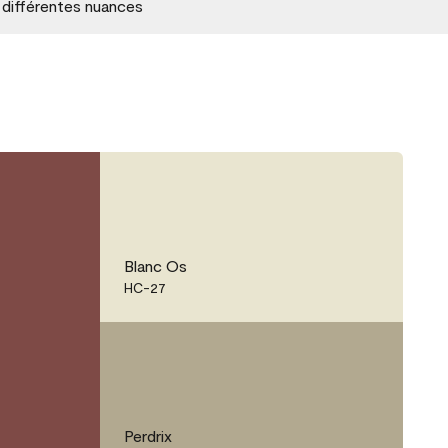
 différentes nuances
Blanc Os
HC-27
Perdrix