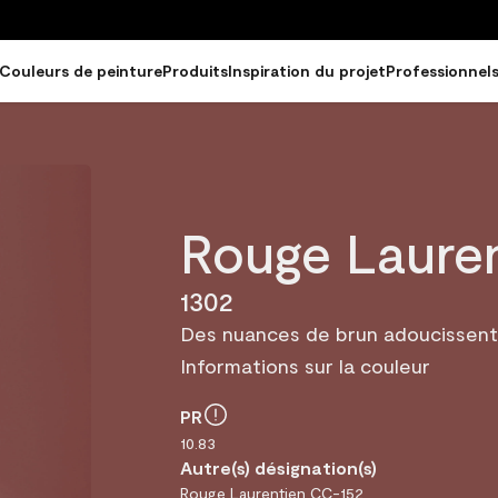
Couleurs de peinture
Produits
Inspiration du projet
Professionnel
Rouge Lauren
1302
Des nuances de brun adoucissent 
Informations sur la couleur
PR
10.83
Autre(s) désignation(s)
Rouge Laurentien
CC-152