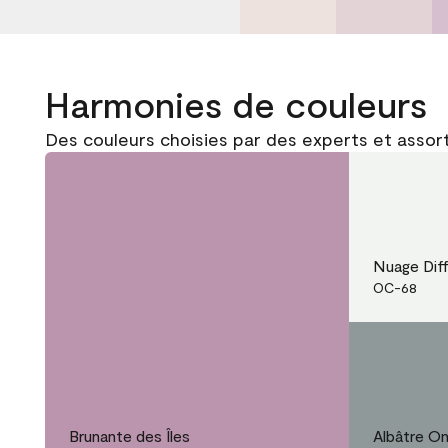
Harmonies de couleurs
Des couleurs choisies par des experts et assort
Nuage Dif
OC-68
Brunante des Îles
Albâtre O