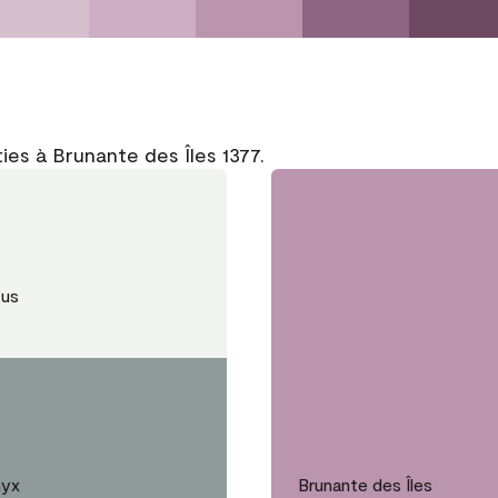
ies à Brunante des Îles 1377.
fus
nyx
Brunante des Îles