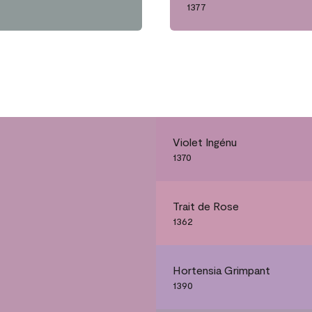
1377
Violet Ingénu
1370
Trait de Rose
1362
Hortensia Grimpant
1390