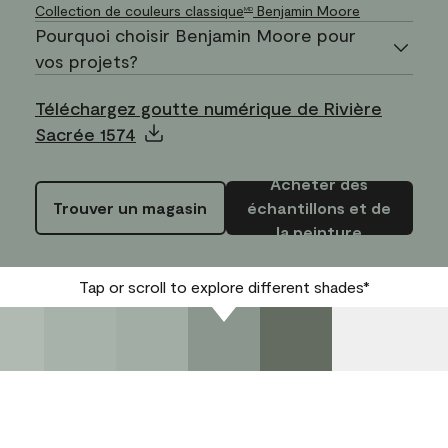
Collection de couleurs classique
Benjamin Moore
MD
Pourquoi choisir Benjamin Moore pour
vos projets?
Téléchargez goutte numérique de Rivière
Sacrée 1574
Acheter des
Trouver un magasin
échantillons et de
la peinture
Tap or scroll to explore different shades*