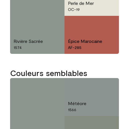
Perle de Mer
OC-19
Rivière Sacrée
Épice Marocaine
1574
AF-285
Couleurs semblables
Météore
1566