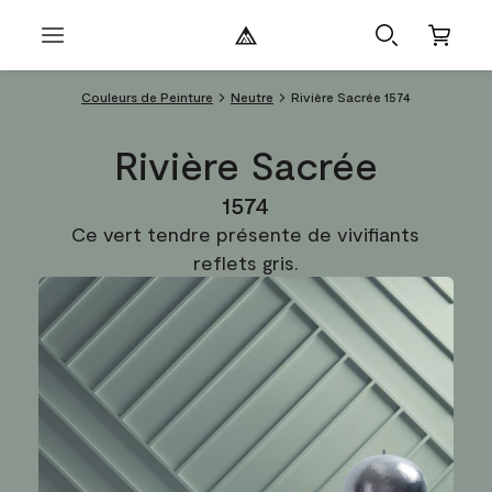
Couleurs de Peinture
Neutre
Rivière Sacrée 1574
Rivière Sacrée
1574
Ce vert tendre présente de vivifiants
reflets gris.