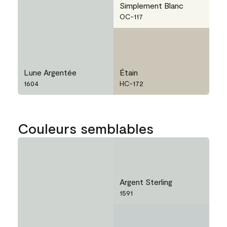
Simplement Blanc
OC-117
Lune Argentée
Étain
1604
HC-172
Couleurs semblables
Argent Sterling
1591