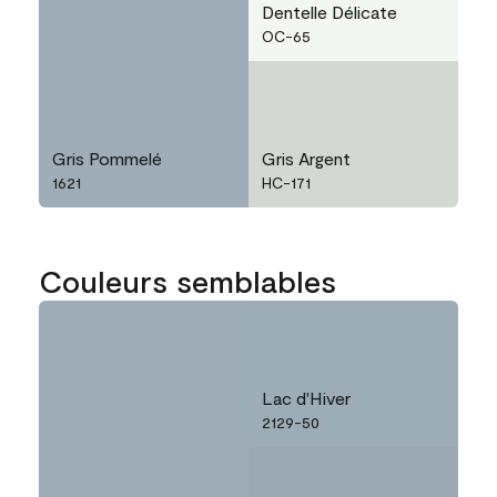
Dentelle Délicate
OC-65
Gris Pommelé
Gris Argent
1621
HC-171
Couleurs semblables
Lac d'Hiver
2129-50