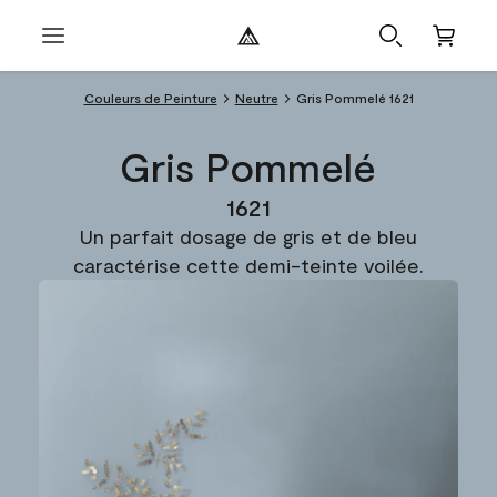
Couleurs de Peinture
Neutre
Gris Pommelé 1621
Gris Pommelé
1621
Un parfait dosage de gris et de bleu
caractérise cette demi-teinte voilée.