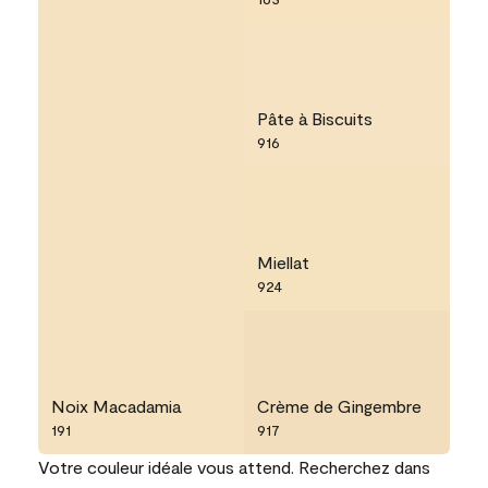
Pâte à Biscuits
916
Miellat
924
Noix Macadamia
Crème de Gingembre
191
917
Votre couleur idéale vous attend. Recherchez dans