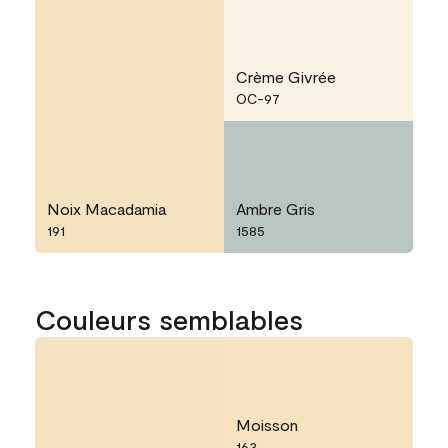
Crème Givrée
OC-97
Noix Macadamia
Ambre Gris
191
1585
Couleurs semblables
Moisson
163