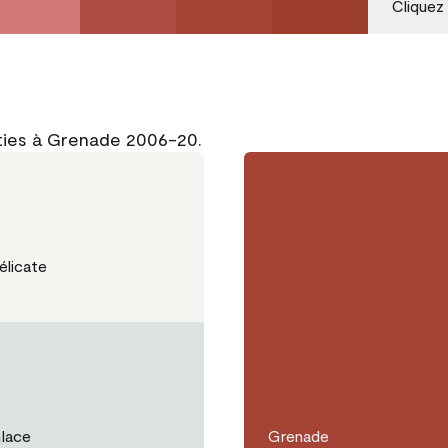
Cliquez
rties à Grenade 2006-20.
élicate
lace
Grenade