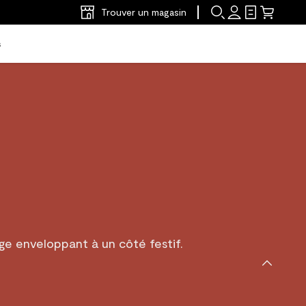
Trouver un magasin
s
e enveloppant à un côté festif.