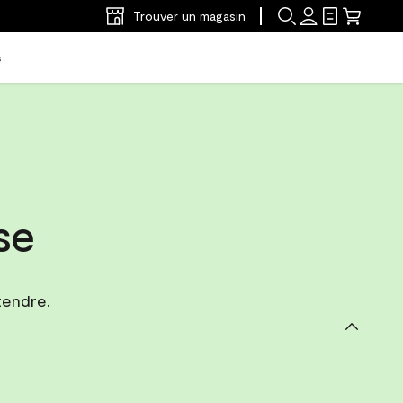
Trouver un magasin
s
se
tendre.