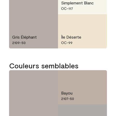
Simplement Blanc
OC-117
Gris Éléphant
Île Déserte
2109-50
OC-99
Couleurs semblables
Bayou
2107-50