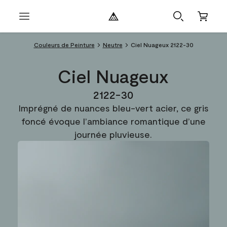
Couleurs de Peinture
Neutre
Ciel Nuageux 2122-30
Ciel Nuageux
2122-30
Imprégné de nuances bleu-vert acier, ce gris
foncé évoque l’ambiance romantique d’une
journée pluvieuse.