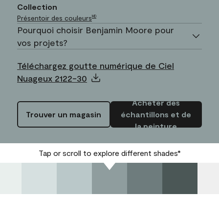
Collection
Présentoir des couleurs
MD
Pourquoi choisir Benjamin Moore pour
vos projets?
Téléchargez goutte numérique de Ciel
Nuageux 2122-30
Acheter des
Trouver un magasin
échantillons et de
la peinture
Tap or scroll to explore different shades*