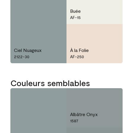
Buée
AF-15
Ciel Nuageux
À la Folie
2122-30
AF-250
Couleurs semblables
Albâtre Onyx
1587