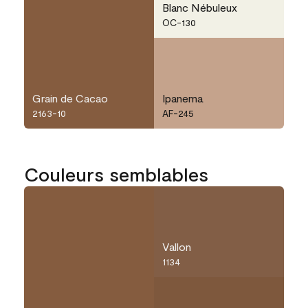
Blanc Nébuleux
OC-130
Grain de Cacao
Ipanema
2163-10
AF-245
Couleurs semblables
Vallon
1134