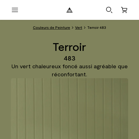
Couleurs de Peinture
Vert
Terroir 483
Terroir
483
Un vert chaleureux foncé aussi agréable que
réconfortant.