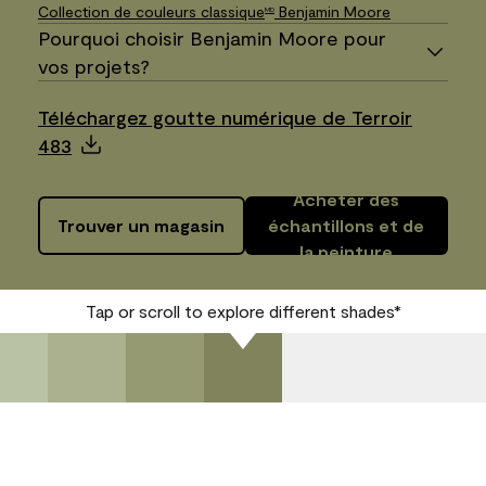
Collection de couleurs classique
Benjamin Moore
MD
Pourquoi choisir Benjamin Moore pour
vos projets?
Téléchargez goutte numérique de Terroir
483
Acheter des
Trouver un magasin
échantillons et de
la peinture
Tap or scroll to explore different shades*