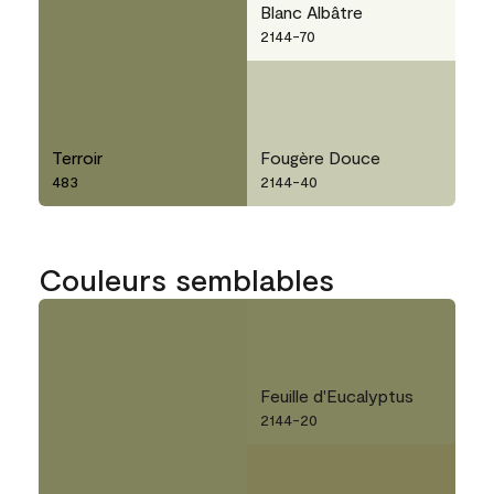
Blanc Albâtre
2144-70
Terroir
Fougère Douce
483
2144-40
Couleurs semblables
Feuille d'Eucalyptus
2144-20