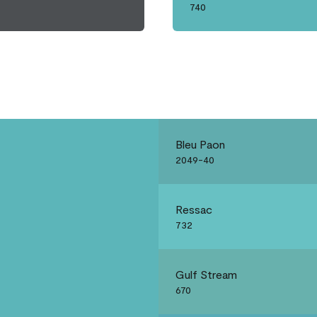
740
Bleu Paon
2049-40
Ressac
732
Gulf Stream
670