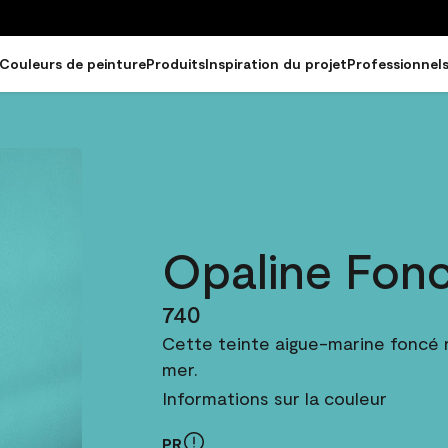
Couleurs de peinture
Produits
Inspiration du projet
Professionnel
Opaline Fon
740
Cette teinte aigue-marine foncé r
mer.
Informations sur la couleur
PR