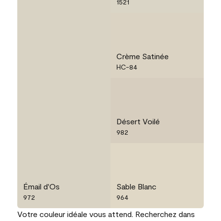
1521
Crème Satinée
HC-84
Désert Voilé
982
Émail d'Os
Sable Blanc
972
964
Votre couleur idéale vous attend. Recherchez dans