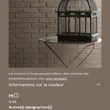
Les couleurs à l’écran peuvent différer. Allez chercher des
échantillons gratuits chez
votre détaillant
.
Informations sur la couleur
PR
16.55
Autre(s) désignation(s)